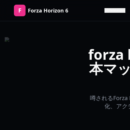
F
Forza Horizon 6
Release
forza
本マ
噂されるForz
化、アク