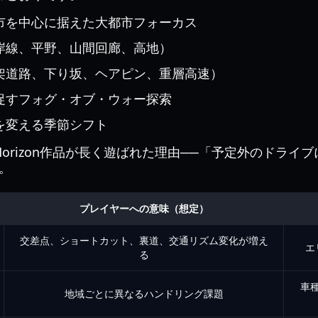
市を中心に据えた大都市フォーカス
岸線、平野、山間回廊、高地）
架道路、下り坂、ヘアピン、重層高速）
促すフォグ・オブ・ウォー探索
を変える季節シフト
orizon作品が長く遊ばれた理由──「予定外のドライ
。
プレイヤーへの意味（想定）
交差点、ショートカット、裏道、交通リズム変化が増え
エ
る
車
地域ごとに異なるハンドリング課題