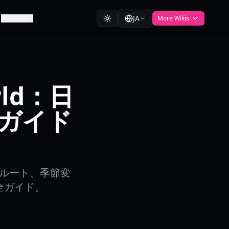
JA
Media
More Wikis
orld：日
ガイド
立体ルート、季節変
全ガイド。