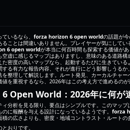
っているなら、
forza horizon 6 open world
の話題が今
あることは間違いありません。プレイヤーが気にしてい
zon 6 open world
が本当に何百時間も探索する価値があ
も空虚に感じるマップはありますし、意味のある道路構
えた密度の高いマップなら、起動するたびに生きている
関する有力な報告内容、それが進行にどう影響しうるか
法を整理して解説します。ルート発見、カーカルチャー
値を重視するなら、2026年はこの考え方で進めるのが
zon 6 Open World：2026年に
ティ分析を見る限り、要点はシンプルです。このマップ
ものに報酬を与える設計になっているようです。
forza 
面積の広さよりも、密度・地域コントラスト・ルートの
のとおりです。