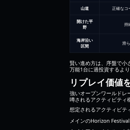
山道
正確なコ
開けた平
持
野
海岸沿い
滑
区間
賢い進め方は、序盤で小
万能1台に過投資するよ
リプレイ価値
強いオープンワールドレ
噂されるアクティビティ
想定されるアクティビテ
メインのHorizon Festi