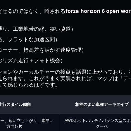
寄せるのではなく、噂される
forza horizon 6 open wor
通り、工業地帯の縁、狭い脇道）
路、フラットな加速区間）
コーナー、標高差を活かす速度管理）
のリズム走行＋フォト機会）
ションやカーカルチャーの接点も話題に上がっており、
見られます。これがうまく実装されれば、マップは「テ
して感じられるはずです。
走行スタイル傾向
相性のよい車種アーキタイプ
ゴー、短い立ち上がり、素早い
AWDホットハッチ / バランス型ス
方向転換
クーペ