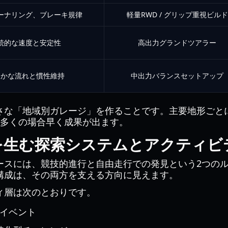
ーナリング、ブレーキ規律
軽量RWD / グリップ重視ビルド
続的な速度と安定性
高出力グランドツアラー
らかな流れと慣性維持
中出力バランスセットアップ
さな「地域別ガレージ」を作ることです。主要地形ごと
り多くの場合早く成果が出ます。
を生む探索システムとアクティビ
ースには、競技的進行と自由走行での発見という2つの
構成は、その両方を支える方向に見えます。
ィ層は次のとおりです。
valイベント