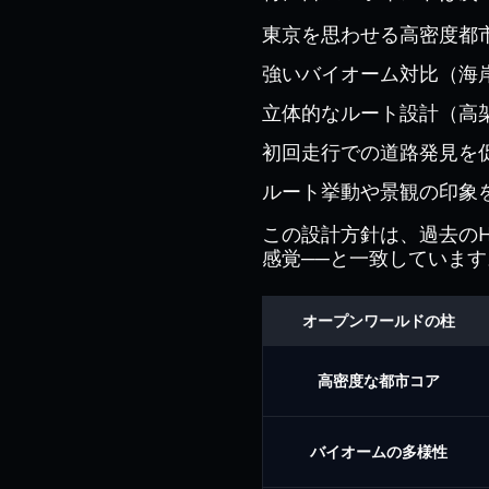
東京を思わせる高密度都
強いバイオーム対比（海
立体的なルート設計（高
初回走行での道路発見を
ルート挙動や景観の印象
この設計方針は、過去のH
感覚──と一致しています
オープンワールドの柱
高密度な都市コア
バイオームの多様性