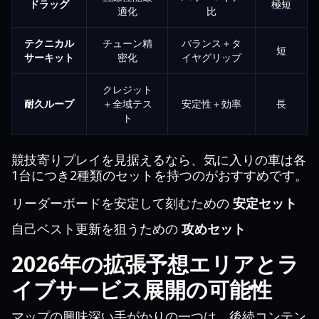
ドラッグ
極短
適化
比
テクニカル
チューン精
バランス＋タ
短
サーキット
密化
イヤグリップ
クレジット
耐久ループ
＋全域テス
安定性＋効率
長
ト
競技寄りプレイを見据えるなら、気に入りの車は各
1台につき2種類のセットを持つのがおすすめです。
リーダーボードを安定して刻むための
安定セット
自己ベスト更新を狙うための
攻めセット
2026年の拡張予想エリアとラ
イブサービス展開の可能性
マップの興味深い手がかりの一つは、後続コンテン