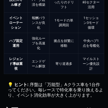
ったりのドリ
峠セクター
ル稼ぎ
済を構築
フト
活用
イベント
報酬バラ
1セッショ
1モードの単
ローテー
ンスが良
ン3モード
調周回
ション
化
循環
強化ルー
ハブ固定
拠点を頻繁に
中央ハブ1
プを高速
運用
移動
点を母艦化
化
レジェン
マイルスト
エンドゲ
ド導線重
寄り道過多
ーン優先設
ーム解放
視
計
💡 ヒント:
序盤は「万能型」Aクラス車を1台作
ってください。毎レースで特化車を乗り換えるよ
り、イベント消化効率が大きく上がります。