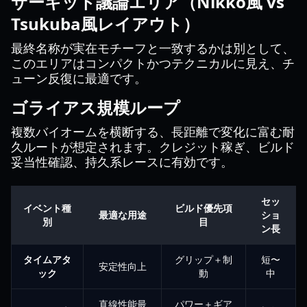
サーキット議論エリア（Nikko風 vs
Tsukuba風レイアウト）
最終名称が実在モチーフと一致するかは別として、
このエリアはコンパクトかつテクニカルに見え、チ
ューン反復に最適です。
ゴライアス規模ループ
複数バイオームを横断する、長距離で変化に富む耐
久ルートが想定されます。クレジット稼ぎ、ビルド
妥当性確認、持久系レースに有効です。
セッ
イベント種
ビルド優先項
最適な用途
ショ
別
目
ン長
タイムアタ
グリップ＋制
短〜
安定性向上
ック
動
中
直線性能最
パワー＋ギア