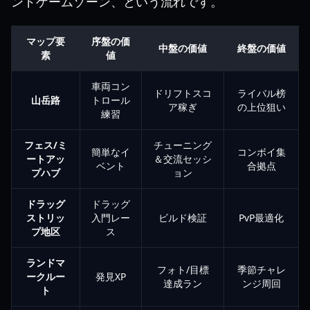
ンドゲームゾーン、という流れです。
マップ要
序盤の価
中盤の価値
終盤の価値
素
値
車両コン
ドリフトスコ
ライバル榜
山岳路
トロール
ア稼ぎ
の上位狙い
練習
フェス/ミ
チューニング
簡単なイ
コンボイ集
ートアッ
＆交流セッシ
ベント
合拠点
プハブ
ョン
ドラッグ
ドラッグ
ストリッ
入門レー
ビルド検証
PvP最適化
プ地区
ス
ランドマ
フォト/目標
季節チャレ
ークルー
発見XP
達成ラン
ンジ周回
ト