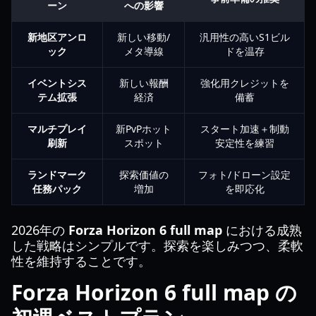
ーン
への影響
新地区アンロ
新しい移動/
汎用性の高いS1ビル
ック
メタ導線
ドを温存
イベントシス
新しい報酬
強化用クレジットを
テム拡張
経済
備蓄
マルチプレイ
新PvPホット
スタート加速＋制動
刷新
スポット
安定性を練習
ランドマーク
探索価値の
フォト/ドローン設定
任務パック
増加
を即応化
2026年の
Forza Horizon 6 full map
における成熟
した戦略はシンプルです。探索を楽しみつつ、柔軟
性を維持することです。
Forza Horizon 6 full map の