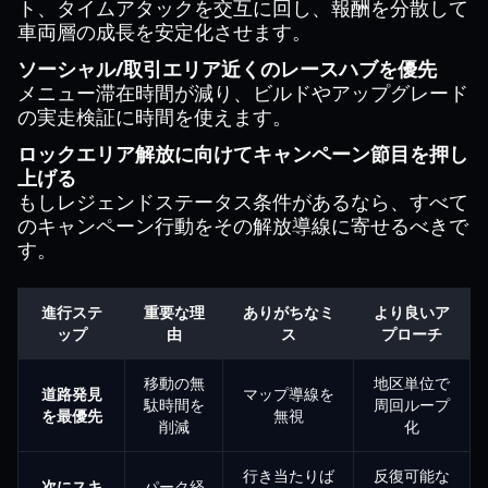
ト、タイムアタックを交互に回し、報酬を分散して
車両層の成長を安定化させます。
ソーシャル/取引エリア近くのレースハブを優先
メニュー滞在時間が減り、ビルドやアップグレード
の実走検証に時間を使えます。
ロックエリア解放に向けてキャンペーン節目を押し
上げる
もしレジェンドステータス条件があるなら、すべて
のキャンペーン行動をその解放導線に寄せるべきで
す。
進行ステ
重要な理
ありがちなミ
より良いア
ップ
由
ス
プローチ
移動の無
地区単位で
道路発見
マップ導線を
駄時間を
周回ループ
を最優先
無視
削減
化
行き当たりば
反復可能な
次にスキ
パーク経