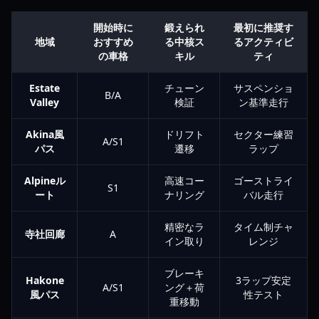
開始時に
鍛えられ
最初に推奨す
地域
おすすめ
る中核ス
るアクティビ
の車格
キル
ティ
Estate
チューン
サスペンショ
B/A
Valley
検証
ン基準走行
Akina風
ドリフト
セクター練習
A/S1
パス
遷移
ラップ
Alpineル
高速コー
ゴーストライ
S1
ート
ナリング
バル走行
精密なラ
タイム制チャ
寺社回廊
A
イン取り
レンジ
ブレーキ
Hakone
3ラップ安定
A/S1
ング＋荷
風パス
性テスト
重移動