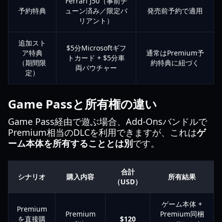
Ferrari J50（事前チ
予約特典
ューン済み／限定バ
発売前予約で適用
リアント）
追加スト
$5分Microsoftギフ
ア特典
通常はPremium予
トカード + $5分車
（期間限
約特典に紐づく
両バウチャー
定）
Game Passと所有権の違い
Game Pass経由で遊ぶ場合、Add-Onsバンドルで
Premium相当のDLCを利用できますが、これは
ゲ
ーム本体を所有することとは別
です。
合計
シナリオ
購入内容
所有結果
（USD）
ゲーム本体 +
Premium
Premium
Premium同梱
を直接購
$120