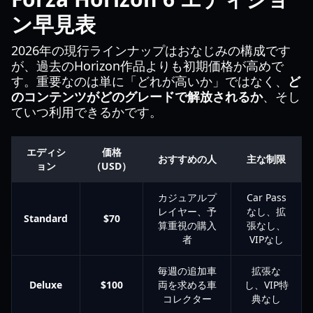
ン早見表
2026年の現行ラインナップはおなじみの構成です
が、過去のHorizon作品よりも初期価格が高めで
す。重要なのは単に「どれが高いか」ではなく、
ど
のコンテンツがどのグレードで解放されるか
、そし
ていつ利用できるかです。
エディシ
価格
おすすめの人
主な制限
ョン
（USD）
カジュアルプ
Car Pass
レイヤー、予
なし、拡
Standard
$70
算重視の購入
張なし、
者
VIPなし
毎週の追加車
拡張な
Deluxe
$100
両を求める車
し、VIP特
コレクター
典なし