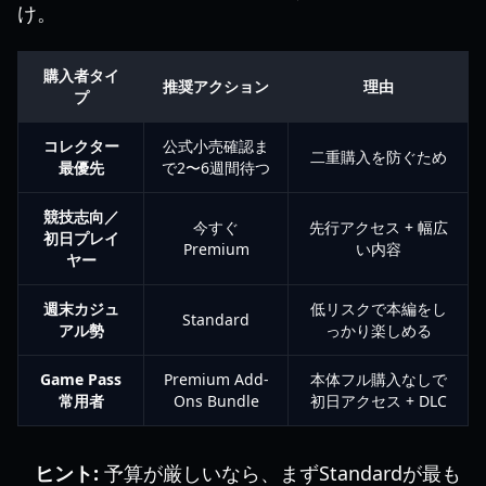
け。
購入者タイ
推奨アクション
理由
プ
コレクター
公式小売確認ま
二重購入を防ぐため
最優先
で2〜6週間待つ
競技志向／
今すぐ
先行アクセス + 幅広
初日プレイ
Premium
い内容
ヤー
週末カジュ
低リスクで本編をし
Standard
アル勢
っかり楽しめる
Game Pass
Premium Add-
本体フル購入なしで
常用者
Ons Bundle
初日アクセス + DLC
ヒント:
予算が厳しいなら、まずStandardが最も