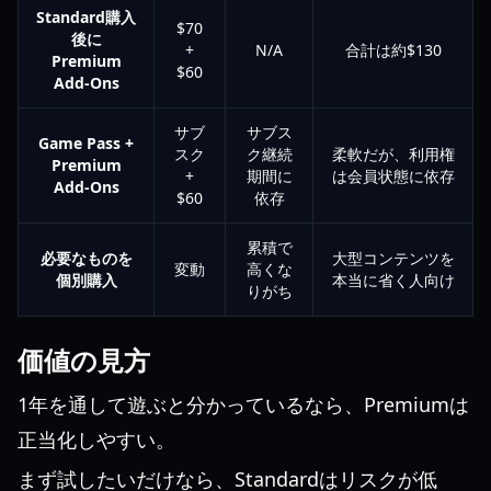
Standard購入
$70
後に
+
N/A
合計は約$130
Premium
$60
Add-Ons
サブ
サブス
Game Pass +
スク
ク継続
柔軟だが、利用権
Premium
+
期間に
は会員状態に依存
Add-Ons
$60
依存
累積で
必要なものを
大型コンテンツを
変動
高くな
個別購入
本当に省く人向け
りがち
価値の見方
1年を通して遊ぶと分かっているなら、Premiumは
正当化しやすい。
まず試したいだけなら、Standardはリスクが低