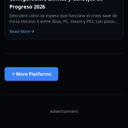
Progreso 2026
Descubre cómo se espera que funcione el cross-save de
Forza Horizon 6 entre Xbox, PC, Steam y PS5, con pasos
de configuración, consejos de vinculación de cuentas y
Read More
recomendaciones de seguridad de progreso para 2026.
More
Platforms
Advertisement