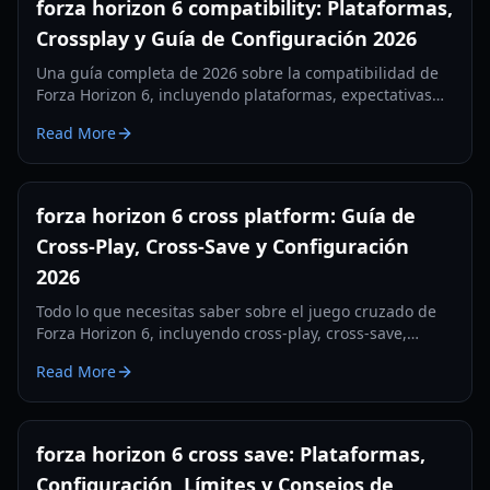
forza horizon 6 compatibility: Plataformas,
Crossplay y Guía de Configuración 2026
Una guía completa de 2026 sobre la compatibilidad de
Forza Horizon 6, incluyendo plataformas, expectativas
de crossplay, soporte para volante y consejos prácticos
Read More
de configuración antes del lanzamiento.
forza horizon 6 cross platform: Guía de
Cross-Play, Cross-Save y Configuración
2026
Todo lo que necesitas saber sobre el juego cruzado de
Forza Horizon 6, incluyendo cross-play, cross-save,
compatibilidad entre plataformas y consejos prácticos
Read More
de configuración para 2026.
forza horizon 6 cross save: Plataformas,
Configuración, Límites y Consejos de