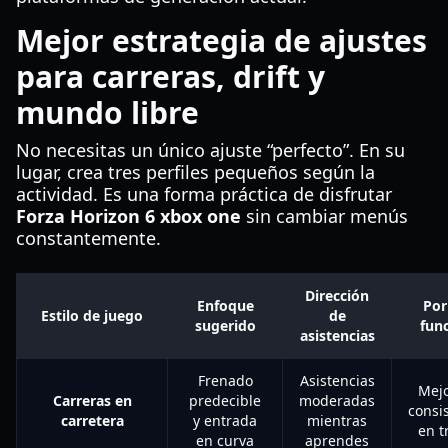
Mejor estrategia de ajustes
para carreras, drift y
mundo libre
No necesitas un único ajuste “perfecto”. En su
lugar, crea tres perfiles pequeños según la
actividad. Es una forma práctica de disfrutar
Forza Horizon 6 xbox one
sin cambiar menús
constantemente.
Dirección
Enfoque
Por
Estilo de juego
de
sugerido
fun
asistencias
Frenado
Asistencias
Mejo
Carreras en
predecible
moderadas
consi
carretera
y entrada
mientras
en t
en curva
aprendes