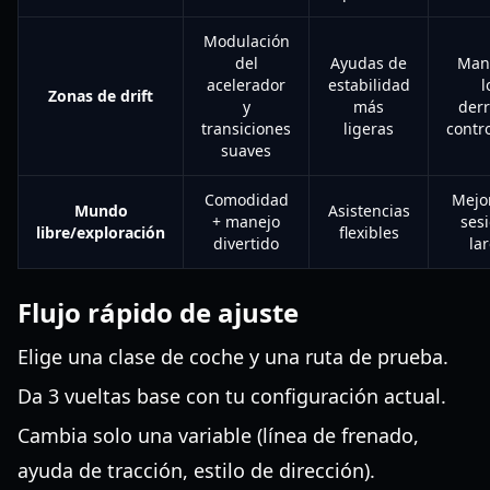
Modulación
del
Ayudas de
Man
acelerador
estabilidad
l
Zonas de drift
y
más
der
transiciones
ligeras
contr
suaves
Comodidad
Mejo
Mundo
Asistencias
+ manejo
ses
libre/exploración
flexibles
divertido
la
Flujo rápido de ajuste
Elige una clase de coche y una ruta de prueba.
Da 3 vueltas base con tu configuración actual.
Cambia solo una variable (línea de frenado,
ayuda de tracción, estilo de dirección).