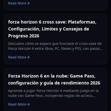
Read More
de configuración para 2026.
forza horizon 6 cross save: Plataformas,
Configuración, Límites y Consejos de
Progreso 2026
Descubre cómo se espera que funcione el cross-save de
Forza Horizon 6 entre Xbox, PC, Steam y PS5, con pasos
de configuración, consejos de vinculación de cuentas y
Read More
recomendaciones de seguridad de progreso para 2026.
Forza Horizon 6 en la nube: Game Pass,
configuración y guía de rendimiento 2026
Aprende a jugar Forza Horizon 6 mediante juego en la
nube con Game Pass, incluyendo reglas de acceso,
pasos de configuración y consejos de rendimiento para
Read More
carreras más fluidas.