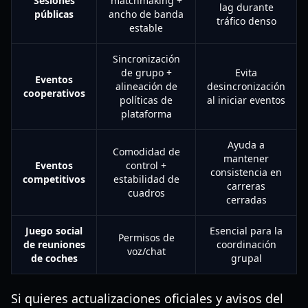
Sesiones
matchmaking +
lag durante
públicas
ancho de banda
tráfico denso
estable
Sincronización
de grupo +
Evita
Eventos
alineación de
desincronización
cooperativos
políticas de
al iniciar eventos
plataforma
Ayuda a
Comodidad de
mantener
Eventos
control +
consistencia en
competitivos
estabilidad de
carreras
cuadros
cerradas
Juego social
Esencial para la
Permisos de
de reuniones
coordinación
voz/chat
de coches
grupal
Si quieres actualizaciones oficiales y avisos del