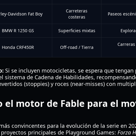
Carreteras
ley-Davidson Fat Boy
Paseos escéni
costeras
BMW R 1250 GS
Superficies mixtas
Explora
Carreras
Honda CRF450R
Off-road / Tierra
o:
Si se incluyen motocicletas, se espera que tengan
 el sistema de Cadena de Habilidades, recompensando
invertidos (stoppies) y roces (near-misses) con multi
el motor de Fable para el mo
ás convincentes para la evolución de la serie en 20
s proyectos principales de Playground Games:
Forza H