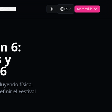
ES
Media
More Wikis
n 6:
 y
26
luyendo física,
inir el Festival