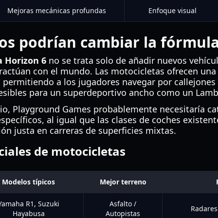
Mejoras mecánicas profundas
Enfoque visual
s podrían cambiar la fórmula
 Horizon 6
no se trata solo de añadir nuevos vehícul
ractúan con el mundo. Las motocicletas ofrecen una 
, permitiendo a los jugadores navegar por callejone
esibles para un superdeportivo ancho como un Lamb
brio, Playground Games probablemente necesitaría ca
pecíficos, al igual que las clases de coches existente
ón justa en carreras de superficies mixtas.
ciales de motocicletas
Modelos típicos
Mejor terreno
Yamaha R1, Suzuki
Asfalto /
Radares 
Hayabusa
Autopistas