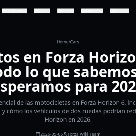
Platforms
Map
Cars
Editions
Specs
Home
/
Cars
os en Forza Horizo
odo lo que sabemos
speramos para 20
encial de las motocicletas en Forza Horizon 6, inc
 y cómo los vehículos de dos ruedas podrían redef
Horizon en 2026.
2026-05-05
Forza Wiki Team