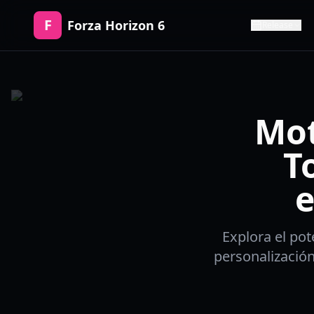
F
Forza Horizon 6
Release
Mot
T
e
Explora el pot
personalización