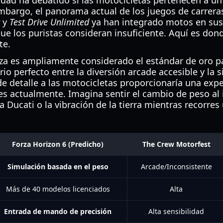
dad ha debatido si las motocicletas pertenecen a un
embargo, el panorama actual de los juegos de carrera
y
Test Drive Unlimited
ya han integrado motos en su
ue los puristas consideran insuficiente. Aquí es d
te.
orza es ampliamente considerado el estándar de oro p
io perfecto entre la diversión arcade accesible y la 
de detalle a las motocicletas proporcionaría una exper
s actualmente. Imagina sentir el cambio de peso al i
a Ducati o la vibración de la tierra mientras recorr
Forza Horizon 6 (Predicho)
The Crew Motorfest
Simulación basada en el peso
Arcade/Inconsistente
Más de 40 modelos licenciados
Alta
Entrada de mando de precisión
Alta sensibilidad