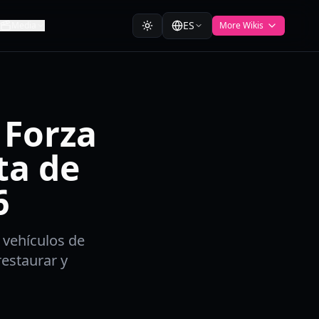
ES
Media
More Wikis
 Forza
ta de
6
 vehículos de
estaurar y