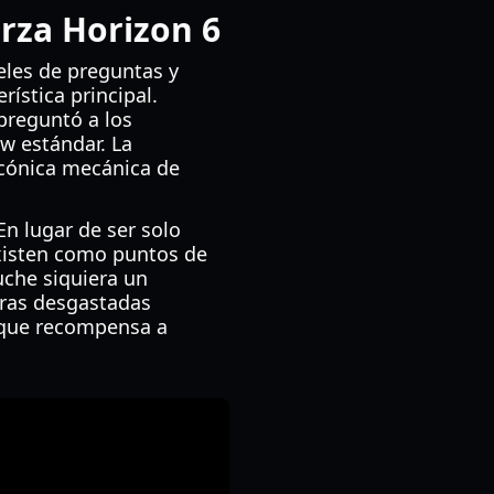
orza Horizon 6
eles de preguntas y
ística principal.
preguntó a los
w estándar. La
icónica mecánica de
n lugar de ser solo
xisten como puntos de
uche siquiera un
uras desgastadas
 que recompensa a