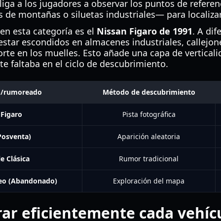
iga a los jugadores a observar los puntos de refer
os de montañas o siluetas industriales— para localizar
en esta categoría es el
Nissan Figaro de 1991
. A dif
estar escondidos en almacenes industriales, callejon
rte en los muelles. Esto añade una capa de verticali
e faltaba en el ciclo de descubrimiento.
o/rumoreado
Método de descubrimiento
 Figaro
Pista fotográfica
Posventa)
Aparición aleatoria
e Clásica
Rumor tradicional
eo (Abandonado)
Exploración del mapa
ar eficientemente cada vehíc