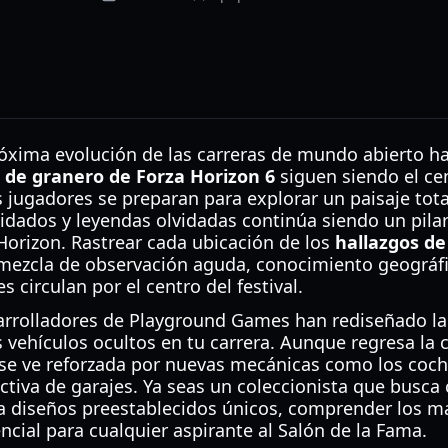
próxima evolución de las carreras de mundo abierto h
 de granero de Forza Horizon 6
siguen siendo el ce
 jugadores se preparan para explorar un paisaje tot
idados y leyendas olvidadas continúa siendo un pila
 Horizon. Rastrear cada ubicación de los
hallazgos de
mezcla de observación aguda, conocimiento geográfi
 circulan por el centro del festival.
sarrolladores de Playground Games han rediseñado l
 vehículos ocultos en tu carrera. Aunque regresa la 
 se ve reforzada por nuevas mecánicas como los coc
activa de garajes. Ya seas un coleccionista que busc
 diseños preestablecidos únicos, comprender los ma
ncial para cualquier aspirante al Salón de la Fama.