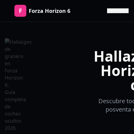
F
Forza Horizon 6
Release
Halla
Hori
Descubre tod
posventa 