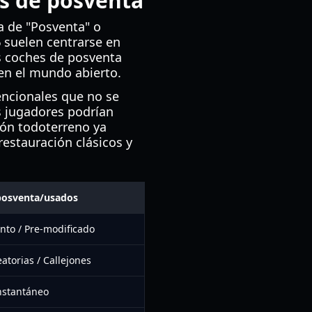
os de posventa
ma de "Posventa" o
6
suelen centrarse en
s coches de posventa
en el mundo abierto.
encionales que no se
s jugadores podrían
ión todoterreno ya
restauración clásicos y
posventa/usados
nto / Pre-modificado
atorias / Callejones
nstantáneo