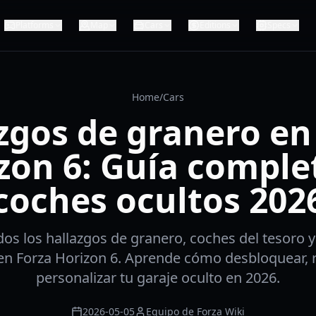
Platforms
Map
Cars
Editions
Specs
Home
/
Cars
zgos de granero en
zon 6: Guía comple
coches ocultos 202
os los hallazgos de granero, coches del tesoro y
en Forza Horizon 6. Aprende cómo desbloquear, r
personalizar tu garaje oculto en 2026.
2026-05-05
Equipo de Forza Wiki