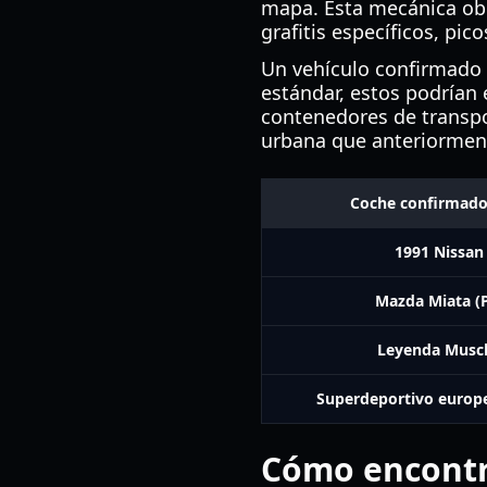
mapa. Esta mecánica obl
grafitis específicos, pic
Un vehículo confirmado 
estándar, estos podrían 
contenedores de transpo
urbana que anteriorment
Coche confirmad
1991 Nissan
Mazda Miata (
Leyenda Muscl
Superdeportivo europ
Cómo encontr