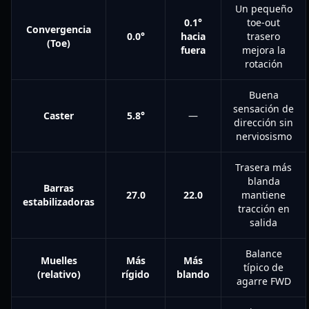
Un pequeño
0.1°
toe-out
Convergencia
0.0°
hacia
trasero
(Toe)
fuera
mejora la
rotación
Buena
sensación de
Caster
5.8°
—
dirección sin
nerviosismo
Trasera más
blanda
Barras
27.0
22.0
mantiene
estabilizadoras
tracción en
salida
Balance
Muelles
Más
Más
típico de
(relativo)
rígido
blando
agarre FWD