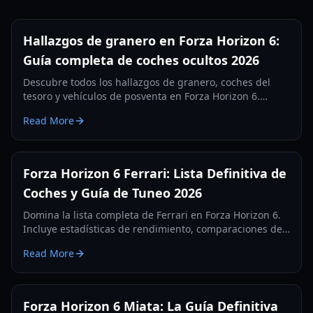
Hallazgos de granero en Forza Horizon 6:
Guía completa de coches ocultos 2026
Descubre todos los hallazgos de granero, coches del
tesoro y vehículos de posventa en Forza Horizon 6.
Aprende cómo desbloquear, restaurar y personalizar tu
Read More
garaje oculto en 2026.
Forza Horizon 6 Ferrari: Lista Definitiva de
Coches y Guía de Tuneo 2026
Domina la lista completa de Ferrari en Forza Horizon 6.
Incluye estadísticas de rendimiento, comparaciones de
sonido de motor y los mejores ajustes de tuneo para
Read More
2026.
Forza Horizon 6 Miata: La Guía Definitiva