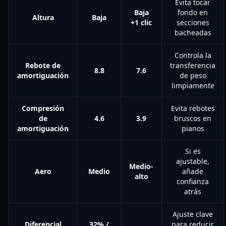
Evita tocar
Baja
fondo en
Altura
Baja
+1 clic
secciones
bacheadas
Controla la
Rebote de
transferencia
8.8
7.6
amortiguación
de peso
limpiamente
Compresión
Evita rebotes
de
4.6
3.9
bruscos en
amortiguación
pianos
Si es
ajustable,
Medio-
Aero
Medio
añade
alto
confianza
atrás
Ajuste clave
Diferencial
32% /
para reducir