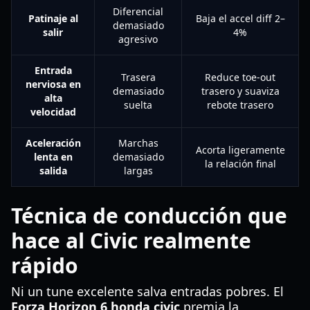
Diferencial
Patinaje al
Baja el accel diff 2–
demasiado
salir
4%
agresivo
Entrada
Trasera
Reduce toe-out
nerviosa en
demasiado
trasero y suaviza
alta
suelta
rebote trasero
velocidad
Aceleración
Marchas
Acorta ligeramente
lenta en
demasiado
la relación final
salida
largas
Técnica de conducción que
hace al Civic realmente
rápido
Ni un tune excelente salva entradas pobres. El
Forza Horizon 6 honda civic
premia la