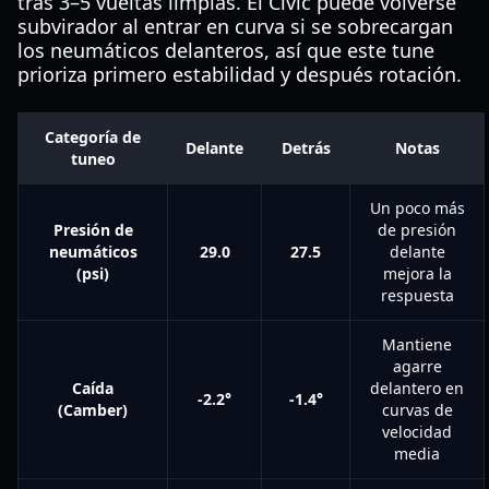
tras 3–5 vueltas limpias. El Civic puede volverse
subvirador al entrar en curva si se sobrecargan
los neumáticos delanteros, así que este tune
prioriza primero estabilidad y después rotación.
Categoría de
Delante
Detrás
Notas
tuneo
Un poco más
Presión de
de presión
neumáticos
29.0
27.5
delante
(psi)
mejora la
respuesta
Mantiene
agarre
Caída
delantero en
-2.2°
-1.4°
(Camber)
curvas de
velocidad
media