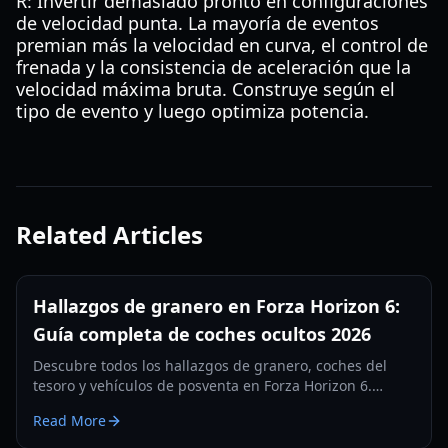
R: Invertir demasiado pronto en configuraciones
de velocidad punta. La mayoría de eventos
premian más la velocidad en curva, el control de
frenada y la consistencia de aceleración que la
velocidad máxima bruta. Construye según el
tipo de evento y luego optimiza potencia.
Related Articles
Hallazgos de granero en Forza Horizon 6:
Guía completa de coches ocultos 2026
Descubre todos los hallazgos de granero, coches del
tesoro y vehículos de posventa en Forza Horizon 6.
Aprende cómo desbloquear, restaurar y personalizar tu
Read More
garaje oculto en 2026.