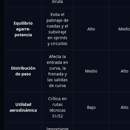
bruta
Evita el
patinaje de
Equilibrio
ruedas y el
agarre-
Alto
Medi
subviraje
potencia
en sprints
y circuitos
Afecta la
entrada en
Distribución
curva, la
Medio
Alto
de peso
frenada y
las salidas
de curva
Crítica en
Utilidad
rutas
Bajo
Alto
aerodinámica
técnicas
S1/S2
Importante