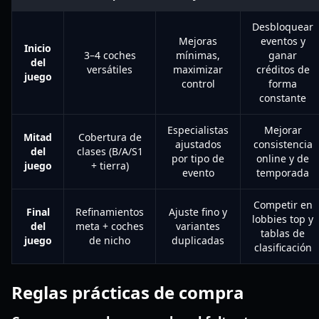
Desbloquear
Mejoras
eventos y
Inicio
3–4 coches
mínimas,
ganar
del
versátiles
maximizar
créditos de
juego
control
forma
constante
Especialistas
Mejorar
Mitad
Cobertura de
ajustados
consistencia
del
clases (B/A/S1
por tipo de
online y de
juego
+ tierra)
evento
temporada
Competir en
Final
Refinamientos
Ajuste fino y
lobbies top y
del
meta + coches
variantes
tablas de
juego
de nicho
duplicadas
clasificación
Reglas prácticas de compra