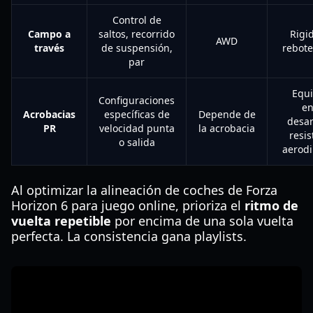
Control de
Campo a
saltos, recorrido
Rigi
AWD
través
de suspensión,
rebote
par
Equi
Configuraciones
en
Acrobacias
específicas de
Depende de
desar
PR
velocidad punta
la acrobacia
resis
o salida
aerod
Al optimizar la alineación de coches de Forza
Horizon 6 para juego online, prioriza el
ritmo de
vuelta repetible
por encima de una sola vuelta
perfecta. La consistencia gana playlists.