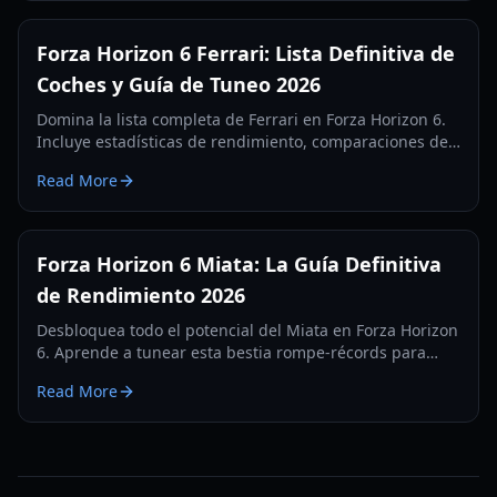
Forza Horizon 6 Ferrari: Lista Definitiva de
Coches y Guía de Tuneo 2026
Domina la lista completa de Ferrari en Forza Horizon 6.
Incluye estadísticas de rendimiento, comparaciones de
sonido de motor y los mejores ajustes de tuneo para
Read More
2026.
Forza Horizon 6 Miata: La Guía Definitiva
de Rendimiento 2026
Desbloquea todo el potencial del Miata en Forza Horizon
6. Aprende a tunear esta bestia rompe-récords para
velocidad, circuito y drift en nuestra guía de 2026.
Read More