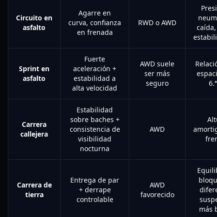
Pres
Agarre en
Circuito en
neumá
curva, confianza
RWD o AWD
asfalto
caída,
en frenada
estabil
Fuerte
AWD suele
Relació
Sprint en
aceleración +
ser más
espac
asfalto
estabilidad a
seguro
6.ª
alta velocidad
Estabilidad
sobre baches +
Alt
Carrera
consistencia de
AWD
amorti
callejera
visibilidad
fre
nocturna
Equili
Entrega de par
bloqu
Carrera de
AWD
+ derrape
difer
tierra
favorecido
controlable
susp
más 