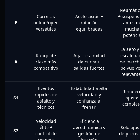
Neumátic
Carreras
Aceleración y
+ suspens
B
online/open
rotación
antes d
versátiles
equilibradas
mucha
potenci
La aero y 
Rango de
Agarre a mitad
escalona
A
clase más
de curva +
de march
competitivo
salidas fuertes
se vuelv
relevant
Eventos
Estabilidad a alta
Requier
rápidos de
velocidad y
S1
ajuste
asfalto y
confianza al
complet
técnicos
frenar
Velocidad
Eficiencia
élite +
aerodinámica y
Solo ajus
S2
control de
gestión de
de precis
manejo
tracción