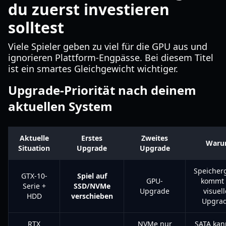
du zuerst investieren
solltest
Viele Spieler geben zu viel für die GPU aus und
ignorieren Plattform-Engpässe. Bei diesem Titel
ist ein smartes Gleichgewicht wichtiger.
Upgrade-Priorität nach deinem
aktuellen System
Aktuelle
Erstes
Zweites
War
Situation
Upgrade
Upgrade
Speicherg
GTX-10-
Spiel auf
GPU-
kommt 
Serie +
SSD/NVMe
Upgrade
visuel
HDD
verschieben
Upgra
RTX
NVMe nur
SATA kan