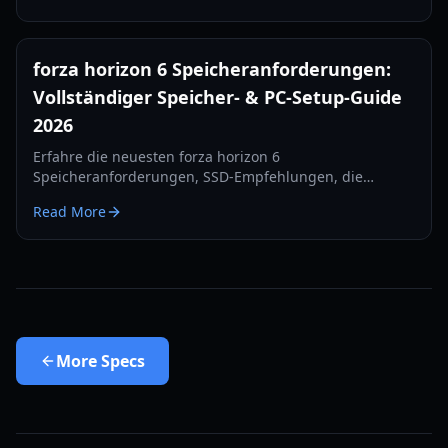
forza horizon 6 Speicheranforderungen:
Vollständiger Speicher- & PC-Setup-Guide
2026
Erfahre die neuesten forza horizon 6
Speicheranforderungen, SSD-Empfehlungen, die
erwartete Installationsgröße und wie du deinen PC-
Read More
oder Xbox-Speicher 2026 vorbereitest.
More
Specs