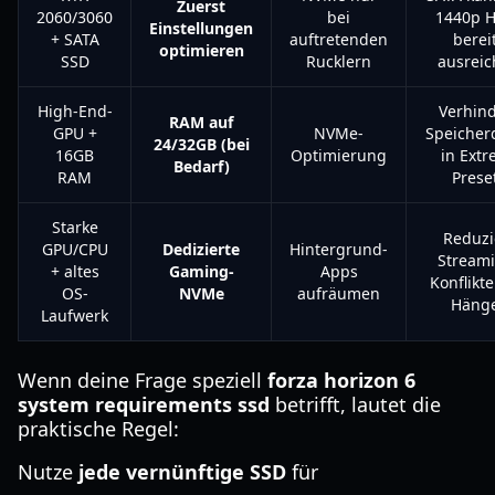
Zuerst
2060/3060
bei
1440p 
Einstellungen
+ SATA
auftretenden
berei
optimieren
SSD
Rucklern
ausreic
High-End-
Verhind
RAM auf
GPU +
NVMe-
Speicher
24/32GB (bei
16GB
Optimierung
in Extr
Bedarf)
RAM
Prese
Starke
Reduzi
GPU/CPU
Dedizierte
Hintergrund-
Streami
+ altes
Gaming-
Apps
Konflikt
OS-
NVMe
aufräumen
Häng
Laufwerk
Wenn deine Frage speziell
forza horizon 6
system requirements ssd
betrifft, lautet die
praktische Regel:
Nutze
jede vernünftige SSD
für