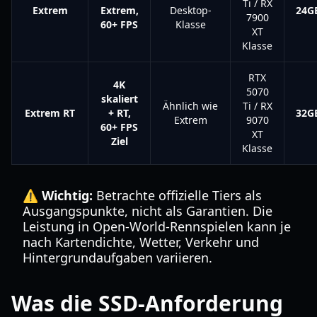
Ti / RX
Extrem
Extrem,
Desktop-
24G
7900
60+ FPS
Klasse
XT
Klasse
RTX
4K
5070
skaliert
Ähnlich wie
Ti / RX
Extrem RT
+ RT,
32G
Extrem
9070
60+ FPS
XT
Ziel
Klasse
⚠️ Wichtig:
Betrachte offizielle Tiers als
Ausgangspunkte, nicht als Garantien. Die
Leistung in Open-World-Rennspielen kann je
nach Kartendichte, Wetter, Verkehr und
Hintergrundaufgaben variieren.
Was die SSD-Anforderung