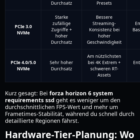
Durchsatz
Presets
Starke
Bessere
zufällige
Streaming-
Em
PCIe 3.0
Zugriffe +
Konsistenz bei
Bas
NVMe
hoher
hoher
Durchsatz
Geschwindigkeit
Am nützlichsten
PCIe 4.0/5.0
Sehr hoher
bei 4K Extrem +
Ent
NVMe
Durchsatz
schweren RT-
Assets
Kurz gesagt: Bei
forza horizon 6 system
requirements ssd
geht es weniger um den
durchschnittlichen FPS-Wert und mehr um
Frametimes-Stabilität, während du schnell durch
detaillierte Regionen fährst.
Hardware-Tier-Planung: Wo