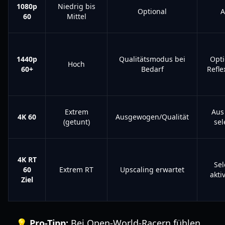
1080p
Niedrig bis
Optional
A
60
Mittel
1440p
Qualitätsmodus bei
Opti
Hoch
60+
Bedarf
Refle
Extrem
Aus
4K 60
Ausgewogen/Qualität
(getunt)
sel
4K RT
Sel
60
Extrem RT
Upscaling erwartet
akti
Ziel
💡 Pro-Tipp:
Bei Open-World-Racern fühlen