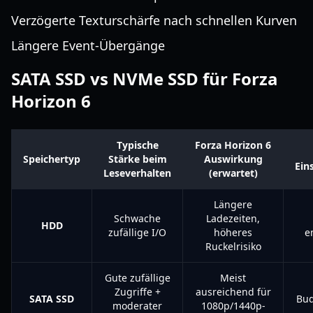
Verzögerte Texturschärfe nach schnellen Kurven
Längere Event-Übergänge
SATA SSD vs NVMe SSD für Forza
Horizon 6
Typische
Forza Horizon 6
Speichertyp
Stärke beim
Auswirkung
Ein
Leseverhalten
(erwartet)
Längere
Schwache
Ladezeiten,
HDD
zufällige I/O
höheres
e
Ruckelrisiko
Gute zufällige
Meist
Zugriffe +
ausreichend für
SATA SSD
Bud
moderater
1080p/1440p-