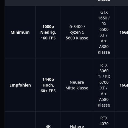
GTX
1650 /
RX
1080p
i5-8400 /
6500
Minimum
Niedrig,
Ryzen 5
16G
XT /
~60 FPS
5600 Klasse
Arc
A380
Klasse
RTX
3060
Ti / RX
1440p
Neuere
6700
Empfohlen
Hoch,
16G
Mittelklasse
XT /
60+ FPS
Arc
A580
Klasse
RTX
4070
4K
Höhere