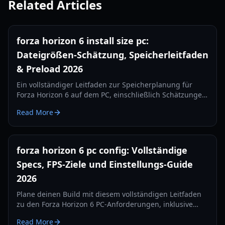
Related Articles
forza horizon 6 install size pc:
Dateigrößen-Schätzung, Speicherleitfaden
& Preload 2026
Ein vollständiger Leitfaden zur Speicherplanung für
Forza Horizon 6 auf dem PC, einschließlich Schätzungen
zur Installationsgröße, Preload-Erwartungen, SSD-
Read More
Empfehlungen und Tipps zum Speichermanagement
nach dem Launch.
forza horizon 6 pc config: Vollständige
Specs, FPS-Ziele und Einstellungs-Guide
2026
Plane deinen Build mit diesem vollständigen Leitfaden
zu den Forza Horizon 6 PC-Anforderungen, inklusive
Mindest-, empfohlenen und 4K-RT-Spezifikationen sowie
Read More
Optimierungstipps für bessere FPS.