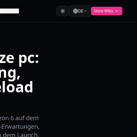
DE
Media
More Wikis
ze pc:
ng,
eload
izon 6 auf dem
d-Erwartungen,
 dem Launch.