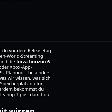
st du vor dem Releasetag
pen-World-Streaming
 und die
forza horizon 6
 oder Xbox-App-
GPU-Planung – besonders,
 was wir wissen, was sich
 Speicherplatz du für
Außerdem bekommst du
Cleanup-Tipps, damit du
eit wissen