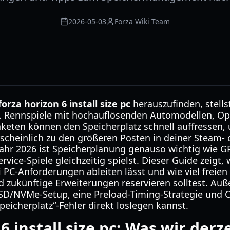
2026-05-03
Forza Wiki Team
forza horizon 6 install size pc
herauszufinden, stell
ge. Rennspiele mit hochauflösenden Automodellen, O
keten können den Speicherplatz schnell auffressen,
scheinlich zu den größeren Posten in deiner Steam-
Jahr 2026 ist Speicherplanung genauso wichtig wie 
vice-Spiele gleichzeitig spielst. Dieser Guide zeigt,
ei PC-Anforderungen ableiten lässt und wie viel freien
nd zukünftige Erweiterungen reservieren solltest. 
 SSD/NVMe-Setup, eine Preload-Timing-Strategie und 
eicherplatz“-Fehler direkt loslegen kannst.
6 install size pc: Was wir derz