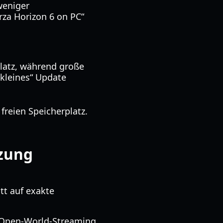
 weniger
rza Horizon 6 on PC“
latz, während große
„kleines“ Update
freien Speicherplatz.
zung
tt auf exakte
 Open-World-Streaming.