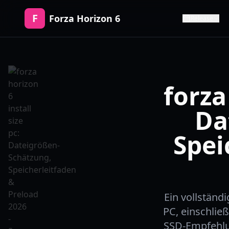
F
Forza Horizon 6
Release
forza
Da
Spei
Ein vollständ
PC, einschlie
SSD-Empfehlu