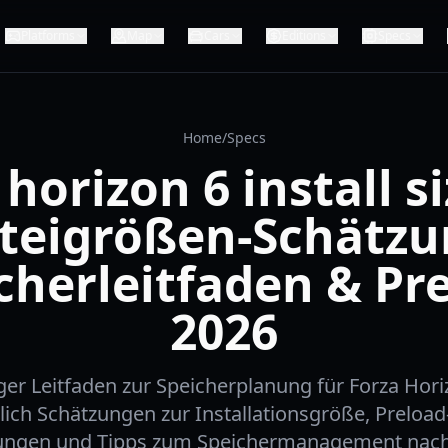
Platforms
Map
Cars
Editions
Specs
Home
/
Specs
 horizon 6 install si
teigrößen-Schätzu
cherleitfaden & Pr
2026
iger Leitfaden zur Speicherplanung für Forza Hor
ßlich Schätzungen zur Installationsgröße, Preloa
ngen und Tipps zum Speichermanagement nach