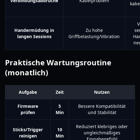
Verbindungsabbrüche
Kabelproblem
kab
V
Handermüdung in
Zu hohe
se
langen Sessions
Griffbelastung/Vibration
Ha
ne
Praktische Wartungsroutine
(monatlich)
Aufgabe
Zeit
Nutzen
Firmware
5
Bessere Kompatibilität
prüfen
Min
und Stabilität
Reduziert klebriges oder
Sticks/Trigger
10
ungleichmäßiges
reinigen
Min
Eingabegefühl