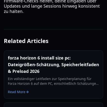
Firmware-Checks helfen, deine Eingaben über
Updates und lange Sessions hinweg konsistent
zu halten.
Related Articles
forza horizon 6 install size pc:
Dateigrößen-Schätzung, Speicherleitfaden
& Preload 2026
Ein vollständiger Leitfaden zur Speicherplanung für
Forza Horizon 6 auf dem PC, einschließlich Schätzungen
zur Installationsgröße, Preload-Erwartungen, SSD-
Read More
Empfehlungen und Tipps zum Speichermanagement
nach dem Launch.