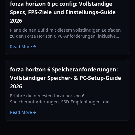
forza horizon 6 pc config: Vollständige
Specs, FPS-Ziele und Einstellungs-Guide
2026
Plane deinen Build mit diesem vollständigen Leitfaden
zu den Forza Horizon 6 PC-Anforderungen, inklusive
Mindest-, empfohlenen und 4K-RT-Spezifikationen sowie
Read More
Optimierungstipps für bessere FPS.
forza horizon 6 Speicheranforderungen:
Vollständiger Speicher- & PC-Setup-Guide
2026
Erfahre die neuesten forza horizon 6
Speicheranforderungen, SSD-Empfehlungen, die
erwartete Installationsgröße und wie du deinen PC-
Read More
oder Xbox-Speicher 2026 vorbereitest.