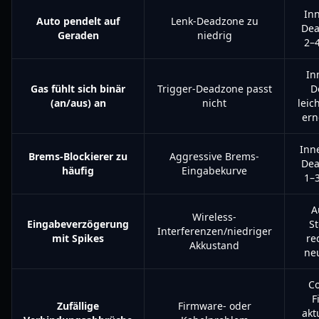
Inn
Auto pendelt auf
Lenk-Deadzone zu
Dea
Geraden
niedrig
2–
In
Gas fühlt sich binär
Trigger-Deadzone passt
D
(an/aus) an
nicht
leic
ern
Inn
Brems-Blockierer zu
Aggressive Brems-
Dea
häufig
Eingabekurve
1–
A
Wireless-
Eingabeverzögerung
S
Interferenzen/niedriger
mit Spikes
re
Akkustand
ne
Co
F
Zufällige
Firmware- oder
akt