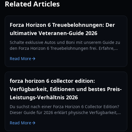
Related Articles
Forza Horizon 6 Treuebelohnungen: Der
ultimative Veteranen-Guide 2026
Schalte exklusive Autos und Boni mit unserem Guide zu
den Forza Horizon 6 Treuebelohnungen frei. Erfahre,
wie du Veteranen-Geschenke aus früheren Forza-Titeln
Read More
beanspruchst.
forza horizon 6 collector edition:
Verfügbarkeit, Editionen und bestes Preis-
Leistungs-Verhältnis 2026
Du suchst nach einer Forza Horizon 6 Collector Edition?
Dieser Guide für 2026 erklärt physische Verfügbarkeit,
Editionsunterschiede, Preise, DLC-Wert und smarte
Read More
Kaufoptionen.