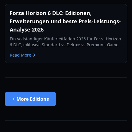
Forza Horizon 6 DLC: Editionen,
Erweiterungen und beste Preis-Leistungs-
Analyse 2026
Ein vollständiger Käuferleitfaden 2026 für Forza Horizon
6 DLC, inklusive Standard vs Deluxe vs Premium, Game-
Pass-Add-ons, erwarteter Erweiterungswert und smarter
Read More
Upgrade-Pfade.
More
Editions