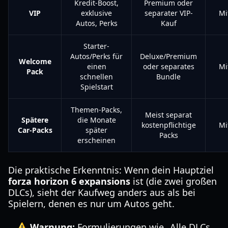
Kredit-Boost,
Premium oder
VIP
exklusive
separater VIP-
Mi
Autos, Perks
Kauf
Starter-
Autos/Perks für
Deluxe/Premium
Welcome
einen
oder separates
Mi
Pack
schnellen
Bundle
Spielstart
Themen-Packs,
Meist separat
Spätere
die Monate
kostenpflichtige
Mi
Car-Packs
später
Packs
erscheinen
Die praktische Erkenntnis: Wenn dein Hauptziel
forza horizon 6 expansions
ist (die zwei großen
DLCs), sieht der Kaufweg anders aus als bei
Spielern, denen es nur um Autos geht.
⚠️ Warnung:
Formulierungen wie „Alle DLCs