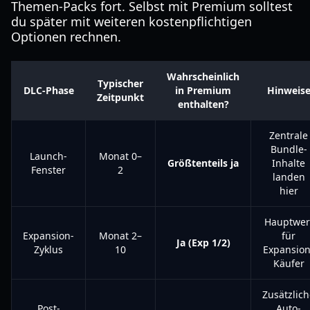
Themen-Packs fort. Selbst mit Premium solltest
du später mit weiteren kostenpflichtigen
Optionen rechnen.
Wahrscheinlich
Typischer
DLC-Phase
in Premium
Hinweis
Zeitpunkt
enthalten?
Zentrale
Bundle-
Launch-
Monat 0–
Größtenteils ja
Inhalte
Fenster
2
landen
hier
Hauptwer
Expansion-
Monat 2–
für
Ja (Exp 1/2)
Zyklus
10
Expansion
Käufer
Zusätzlic
Post-
Auto-