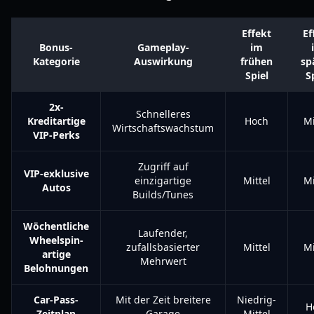
Effekt
Ef
Bonus-
Gameplay-
im
Kategorie
Auswirkung
frühen
sp
Spiel
S
2x-
Schnelleres
Kreditartige
Hoch
Mi
Wirtschaftswachstum
VIP-Perks
Zugriff auf
VIP-exklusive
einzigartige
Mittel
Mi
Autos
Builds/Tunes
Wöchentliche
Laufender,
Wheelspin-
zufallsbasierter
Mittel
Mi
artige
Mehrwert
Belohnungen
Car-Pass-
Mit der Zeit breitere
Niedrig-
H
Zeitplan
Garage
Mittel