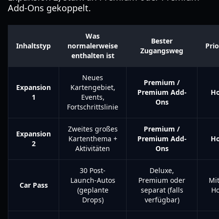
Add-Ons gekoppelt.
Was
Bester
Inhaltstyp
normalerweise
Prio
Zugangsweg
enthalten ist
Neues
Premium /
Expansion
Kartengebiet,
Premium Add-
H
1
Events,
Ons
Fortschrittslinie
Zweites großes
Premium /
Expansion
Kartenthema +
Premium Add-
H
2
Aktivitäten
Ons
30 Post-
Deluxe,
Launch-Autos
Premium oder
Mit
Car Pass
(geplante
separat (falls
H
Drops)
verfügbar)