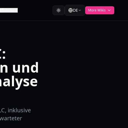
DE
Media
More Wikis
:
en und
nalyse
C, inklusive
warteter