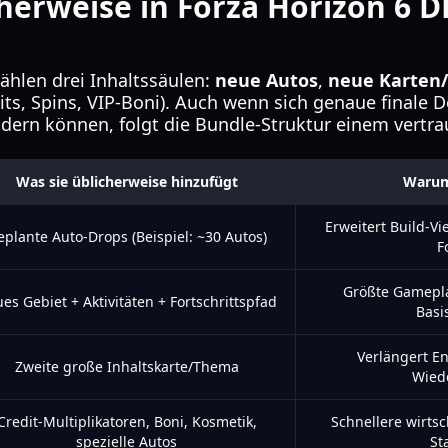
cherweise in Forza Horizon 6 
zählen drei Inhaltssäulen:
neue Autos
,
neue Karten
its, Spins, VIP-Boni). Auch wenn sich genaue finale D
ern können, folgt die Bundle-Struktur einem vertra
Was sie üblicherweise hinzufügt
Warum 
Erweitert Build-Vie
eplante Auto-Drops (Beispiel: ~30 Autos)
F
Größte Gamepla
es Gebiet + Aktivitäten + Fortschrittspfad
Basi
Verlängert E
Zweite große Inhaltskarte/Thema
Wiede
Credit-Multiplikatoren, Boni, Kosmetik,
Schnellere wirtsc
spezielle Autos
St