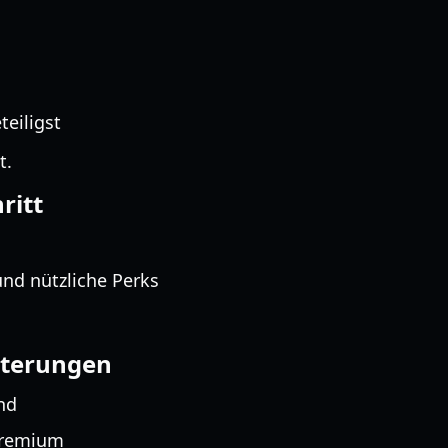
teiligst
t.
ritt
nd nützliche Perks
eiterungen
ind
Premium