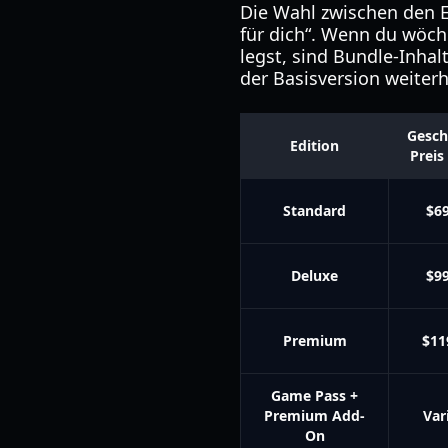
Die Wahl zwischen den 
für dich“. Wenn du wöch
legst, sind Bundle-Inhal
der Basisversion weiterh
Gesch
Edition
Preis
Standard
$69
Deluxe
$99
Premium
$11
Game Pass +
Premium Add-
Vari
On