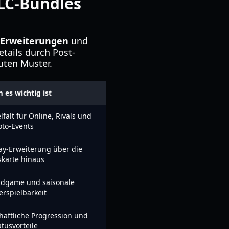
DLC-Bundles
/Erweiterungen
und
etails durch Post-
uten Muster.
es wichtig ist
lfalt für Online, Rivals und
oto-Events
y-Erweiterung über die
skarte hinaus
ndgame und saisonale
rspielbarkeit
haftliche Progression und
atusvorteile