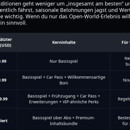
Editionen geht weniger um „insgesamt am besten“ 
entlich fährst, saisonale Belohnungen jagst und Wert
te wichtig. Wenn du nur das Open-World-Erlebnis wills
in sinnvoll.
ätzter
Kerninhalte
Für
 (USD)
Ne
.99
Nur Basisspiel
bu
Basisspiel + Car Pass + Willkommensartige
.99
Nis
Boni
Basisspiel + Frühzugang + Car Pass +
9.99
Regelm
Erweiterungen + VIP-ähnliche Perks
Basisspiel über Abo + Premium-
Bestes
iert
Inhaltsbundle
für