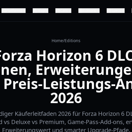
Platforms
Map
Cars
Editions
Specs
Home
/
Editions
Forza Horizon 6 DLC
onen, Erweiterung
 Preis-Leistungs-A
2026
ndiger Käuferleitfaden 2026 für Forza Horizon 6 DL
d vs Deluxe vs Premium, Game-Pass-Add-ons, er
Erweiterungswert und smarter Upgrade-Pfade.