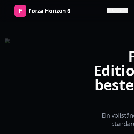
F
Forza Horizon 6
Release
Editi
beste
Ein vollstä
Standar