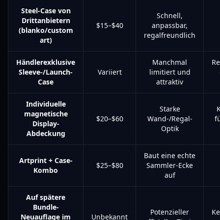
Steel-Case von
Schnell,
Drittanbietern
$15–$40
anpassbar,
(blanko/custom
regalfreundlich
art)
Händlerexklusive
Manchmal
Re
Sleeve-/Launch-
Variiert
limitiert und
Case
attraktiv
Individuelle
Starke
K
magnetische
$20–$60
Wand-/Regal-
f
Display-
Optik
Abdeckung
Baut eine echte
Artprint + Case-
$25–$80
Sammler-Ecke
Kombo
auf
Auf spätere
Bundle-
Potenzieller
Ke
Neuauflage im
Unbekannt