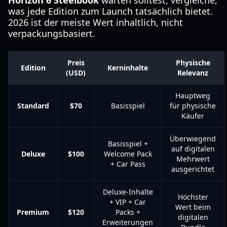
Horizon 6 Steelbook
warten solltest, vergleiche,
was jede Edition zum Launch tatsächlich bietet.
2026 ist der meiste Wert inhaltlich, nicht
verpackungsbasiert.
Preis
Physische
Edition
Kerninhalte
(USD)
Relevanz
Hauptweg
Standard
$70
Basisspiel
für physische
Käufer
Überwiegend
Basisspiel +
auf digitalen
Deluxe
$100
Welcome Pack
Mehrwert
+ Car Pass
ausgerichtet
Deluxe-Inhalte
Höchster
+ VIP + Car
Wert beim
Premium
$120
Packs +
digitalen
Erweiterungen