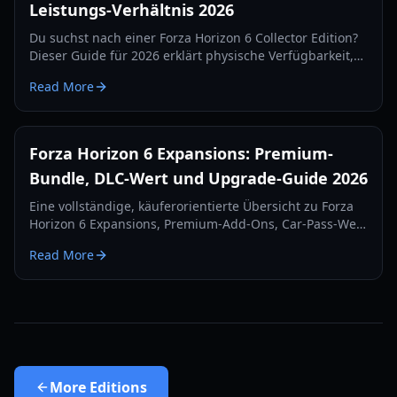
Leistungs-Verhältnis 2026
Du suchst nach einer Forza Horizon 6 Collector Edition?
Dieser Guide für 2026 erklärt physische Verfügbarkeit,
Editionsunterschiede, Preise, DLC-Wert und smarte
Read More
Kaufoptionen.
Forza Horizon 6 Expansions: Premium-
Bundle, DLC-Wert und Upgrade-Guide 2026
Eine vollständige, käuferorientierte Übersicht zu Forza
Horizon 6 Expansions, Premium-Add-Ons, Car-Pass-Wert
und dem klügsten Weg, DLCs im Jahr 2026 zu kaufen.
Read More
More
Editions