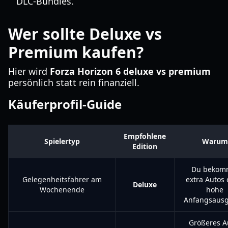
DLC-Bundles.
Wer sollte Deluxe vs
Premium kaufen?
Hier wird
Forza Horizon 6 deluxe vs premium
persönlich statt rein finanziell.
Käuferprofil-Guide
Empfohlene
Spielertyp
Warum
Edition
Du bekom
Gelegenheitsfahrer am
extra Autos
Deluxe
Wochenende
hohe
Anfangsaus
Größeres A