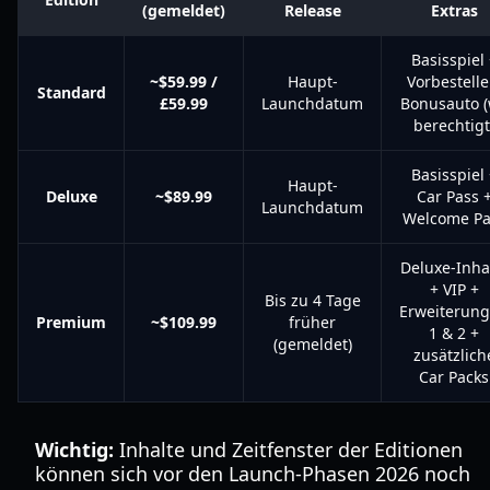
(gemeldet)
Release
Extras
Basisspiel 
~$59.99 /
Haupt-
Vorbestelle
Standard
£59.99
Launchdatum
Bonusauto 
berechtigt
Basisspiel 
Haupt-
Deluxe
~$89.99
Car Pass 
Launchdatum
Welcome Pa
Deluxe-Inha
+ VIP +
Bis zu 4 Tage
Erweiterun
Premium
~$109.99
früher
1 & 2 +
(gemeldet)
zusätzlich
Car Packs
Wichtig:
Inhalte und Zeitfenster der Editionen
können sich vor den Launch-Phasen 2026 noch