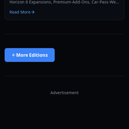
Horizon 6 Expansions, Premium-Add-Ons, Car-Pass-Wert
und dem klügsten Weg, DLCs im Jahr 2026 zu kaufen.
Read More
More
Editions
Advertisement