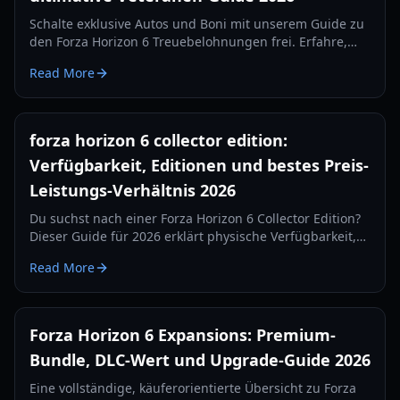
Schalte exklusive Autos und Boni mit unserem Guide zu
den Forza Horizon 6 Treuebelohnungen frei. Erfahre,
wie du Veteranen-Geschenke aus früheren Forza-Titeln
Read More
beanspruchst.
forza horizon 6 collector edition:
Verfügbarkeit, Editionen und bestes Preis-
Leistungs-Verhältnis 2026
Du suchst nach einer Forza Horizon 6 Collector Edition?
Dieser Guide für 2026 erklärt physische Verfügbarkeit,
Editionsunterschiede, Preise, DLC-Wert und smarte
Read More
Kaufoptionen.
Forza Horizon 6 Expansions: Premium-
Bundle, DLC-Wert und Upgrade-Guide 2026
Eine vollständige, käuferorientierte Übersicht zu Forza