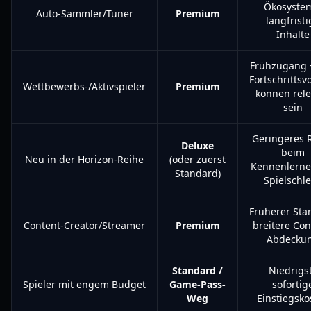
Ökosyste
Auto-Sammler/Tuner
Premium
langfristi
Inhalte
Frühzugang +
Fortschrittsvo
Wettbewerbs-/Aktivspieler
Premium
können rele
sein
Geringeres R
Deluxe
beim
Neu in der Horizon-Reihe
(oder zuerst
Kennenlerne
Standard)
Spielschle
Früherer Sta
Content-Creator/Streamer
Premium
breitere Con
Abdecku
Standard /
Niedrigs
Spieler mit engem Budget
Game-Pass-
sofortig
Weg
Einstiegsko