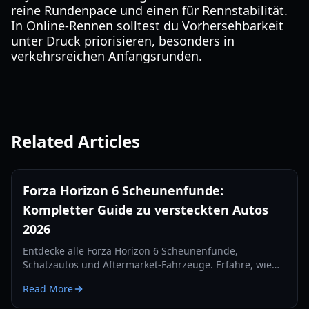
reine Rundenpace und einen für Rennstabilität.
In Online-Rennen solltest du Vorhersehbarkeit
unter Druck priorisieren, besonders in
verkehrsreichen Anfangsrunden.
Related Articles
Forza Horizon 6 Scheunenfunde:
Kompletter Guide zu versteckten Autos
2026
Entdecke alle Forza Horizon 6 Scheunenfunde,
Schatzautos und Aftermarket-Fahrzeuge. Erfahre, wie
du deine versteckte Garage im Jahr 2026 freischaltest,
Read More
restaurierst und anpasst.