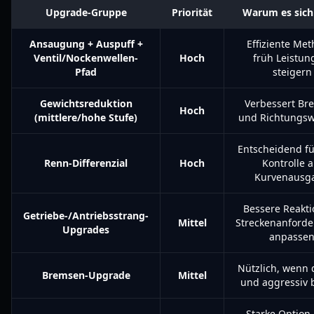
Upgrade-Gruppe
Priorität
Warum es sich
Ansaugung + Auspuff +
Effiziente Met
Ventil/Nockenwellen-
Hoch
früh Leistun
Pfad
steigern
Gewichtsreduktion
Verbessert Br
Hoch
(mittlere/hohe Stufe)
und Richtungsw
Entscheidend f
Renn-Differenzial
Hoch
Kontrolle 
Kurvenausg
Bessere Reakti
Getriebe-/Antriebsstrang-
Mittel
Streckenanford
Upgrades
anpasse
Nützlich, wenn 
Bremsen-Upgrade
Mittel
und aggressiv 
Starke Option,