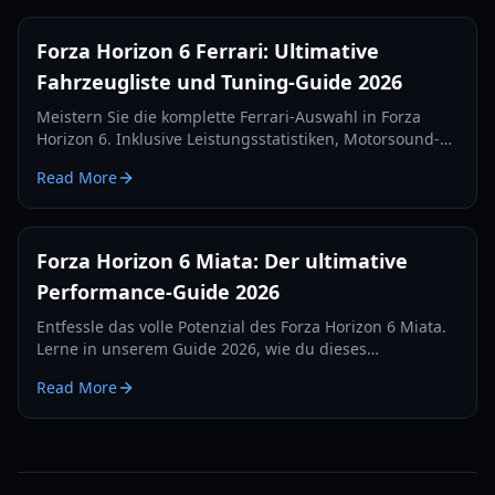
Forza Horizon 6 Ferrari: Ultimative
Fahrzeugliste und Tuning-Guide 2026
Meistern Sie die komplette Ferrari-Auswahl in Forza
Horizon 6. Inklusive Leistungsstatistiken, Motorsound-
Vergleichen und den besten Tuning-Setups für 2026.
Read More
Forza Horizon 6 Miata: Der ultimative
Performance-Guide 2026
Entfessle das volle Potenzial des Forza Horizon 6 Miata.
Lerne in unserem Guide 2026, wie du dieses
rekordverdächtige Biest für Speed, Rennstrecke und
Read More
Drift tunst.