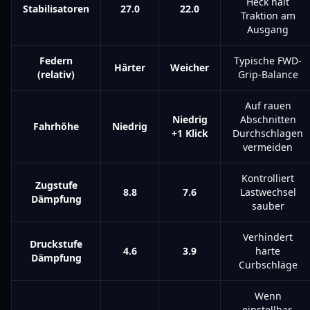
Heck hält
Stabilisatoren
27.0
22.0
Traktion am
Ausgang
Federn
Typische FWD-
Härter
Weicher
(relativ)
Grip-Balance
Auf rauen
Niedrig
Abschnitten
Fahrhöhe
Niedrig
+1 Klick
Durchschlagen
vermeiden
Kontrolliert
Zugstufe
8.8
7.6
Lastwechsel
Dämpfung
sauber
Verhindert
Druckstufe
4.6
3.9
harte
Dämpfung
Curbschläge
Wenn
einstellbar,