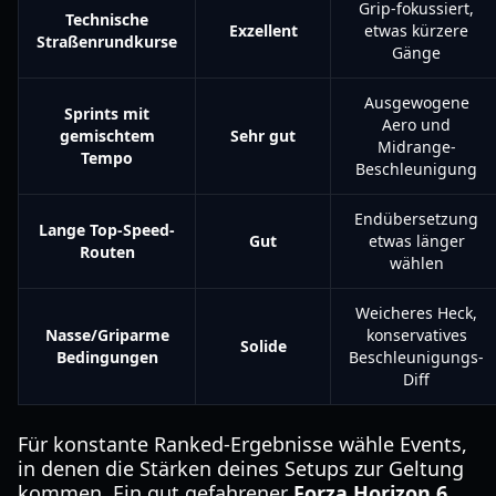
Grip-fokussiert,
Technische
Exzellent
etwas kürzere
Straßenrundkurse
Gänge
Ausgewogene
Sprints mit
Aero und
gemischtem
Sehr gut
Midrange-
Tempo
Beschleunigung
Endübersetzung
Lange Top-Speed-
Gut
etwas länger
Routen
wählen
Weicheres Heck,
Nasse/Griparme
konservatives
Solide
Bedingungen
Beschleunigungs-
Diff
Für konstante Ranked-Ergebnisse wähle Events,
in denen die Stärken deines Setups zur Geltung
kommen. Ein gut gefahrener
Forza Horizon 6