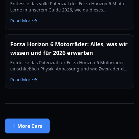
Entfessle das volle Potenzial des Forza Horizon 6 Miata.
Lerne in unserem Guide 2026, wie du dieses
rekordverdächtige Biest für Speed, Rennstrecke und
Read More
Drift tunst.
Forza Horizon 6 Motorräder: Alles, was wir
wissen und für 2026 erwarten
Entdecke das Potenzial für Forza Horizon 6 Motorräder,
einschließlich Physik, Anpassung und wie Zweiräder das
Horizon-Festival im Jahr 2026 neu definieren könnten.
Read More
More
Cars