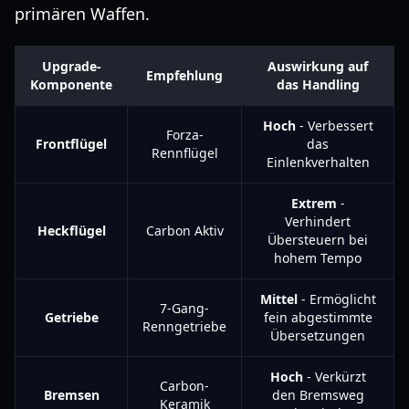
primären Waffen.
Upgrade-
Auswirkung auf
Empfehlung
Komponente
das Handling
Hoch
- Verbessert
Forza-
Frontflügel
das
Rennflügel
Einlenkverhalten
Extrem
-
Verhindert
Heckflügel
Carbon Aktiv
Übersteuern bei
hohem Tempo
Mittel
- Ermöglicht
7-Gang-
Getriebe
fein abgestimmte
Renngetriebe
Übersetzungen
Hoch
- Verkürzt
Carbon-
Bremsen
den Bremsweg
Keramik