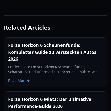
Related Articles
Forza Horizon 6 Scheunenfunde:
Kompletter Guide zu versteckten Autos
2026
Entdecke alle Forza Horizon 6 Scheunenfunde,
Schatzautos und Aftermarket-Fahrzeuge. Erfahre, wie
du deine versteckte Garage im Jahr 2026 freischaltest,
Read More
restaurierst und anpasst.
Forza Horizon 6 Miata: Der ultimative
Performance-Guide 2026