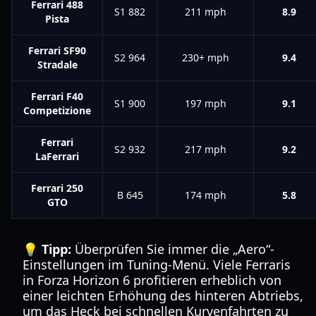
Ferrari 488
S1 882
211 mph
8.9
Pista
Ferrari SF90
S2 964
230+ mph
9.4
Stradale
Ferrari F40
S1 900
197 mph
9.1
Competizione
Ferrari
S2 932
217 mph
9.2
LaFerrari
Ferrari 250
B 645
174 mph
5.8
GTO
💡 Tipp:
Überprüfen Sie immer die „Aero“-
Einstellungen im Tuning-Menü. Viele Ferraris
in Forza Horizon 6 profitieren erheblich von
einer leichten Erhöhung des hinteren Abtriebs,
um das Heck bei schnellen Kurvenfahrten zu