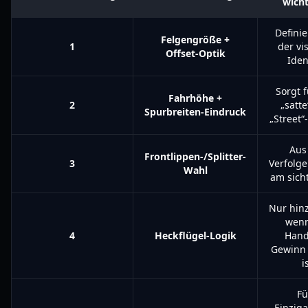
wicht
Definie
Felgengröße +
1
der vi
Offset-Optik
Iden
Sorgt f
Fahrhöhe +
2
„satte
Spurbreiten-Eindruck
„Street“
Aus
Frontlippen-/Splitter-
3
Verfolg
Wahl
am sich
Nur hin
wenn
4
Heckflügel-Logik
Hand
Gewinn 
i
Fü
Einziga