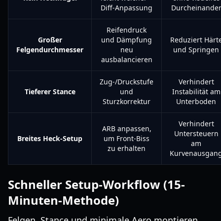
Diff-Anpassung
Durcheinande
Reifendruck
Großer
und Dämpfung
Reduziert Härt
Felgendurchmesser
neu
und Springen
ausbalancieren
Zug-/Druckstufe
Verhindert
Tieferer Stance
und
Instabilität am
Sturzkorrektur
Unterboden
Verhindert
ARB anpassen,
Untersteuern
Breites Heck-Setup
um Front-Biss
am
zu erhalten
Kurvenausgan
Schneller Setup-Workflow (15-
Minuten-Methode)
Felgen, Stance und minimale Aero montieren.