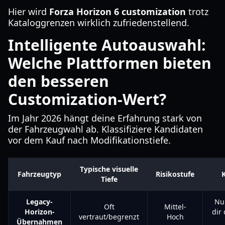
Hier wird
Forza Horizon 6 customization
trotz
Kataloggrenzen wirklich zufriedenstellend.
Intelligente Autoauswahl:
Welche Plattformen bieten
den besseren
Customization-Wert?
Im Jahr 2026 hängt deine Erfahrung stark von
der Fahrzeugwahl ab. Klassifiziere Kandidaten
vor dem Kauf nach Modifikationstiefe.
Typische visuelle
Fahrzeugtyp
Risikostufe
Tiefe
Legacy-
Nu
Oft
Mittel-
Horizon-
dir
vertraut/begrenzt
Hoch
Übernahmen