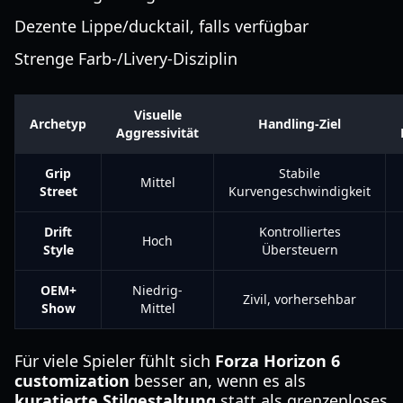
Dezente Lippe/ducktail, falls verfügbar
Strenge Farb-/Livery-Disziplin
Visuelle
Archetyp
Handling-Ziel
Aggressivität
Grip
Stabile
Mittel
Street
Kurvengeschwindigkeit
Drift
Kontrolliertes
Hoch
Style
Übersteuern
OEM+
Niedrig-
Zivil, vorhersehbar
Show
Mittel
Für viele Spieler fühlt sich
Forza Horizon 6
customization
besser an, wenn es als
kuratierte Stilgestaltung
statt als grenzenloses