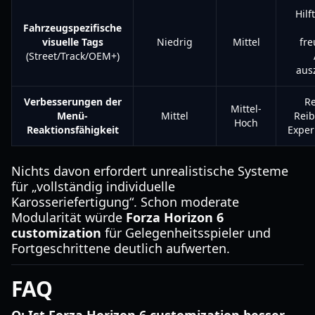
Hilf
Fahrzeugspezifische
visuelle Tags
Niedrig
Mittel
fre
(Street/Track/OEM+)
aus
Verbesserungen der
Re
Mittel-
Menü-
Mittel
Rei
Hoch
Reaktionsfähigkeit
Exper
Nichts davon erfordert unrealistische Systeme
für „vollständig individuelle
Karosseriefertigung“. Schon moderate
Modularität würde
Forza Horizon 6
customization
für Gelegenheitsspieler und
Fortgeschrittene deutlich aufwerten.
FAQ