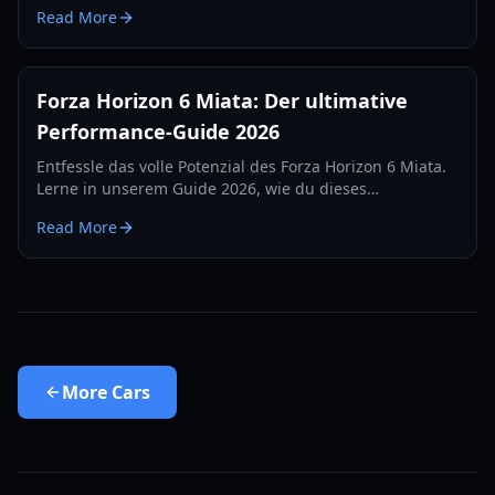
Vergleichen und den besten Tuning-Setups für 2026.
Read More
Forza Horizon 6 Miata: Der ultimative
Performance-Guide 2026
Entfessle das volle Potenzial des Forza Horizon 6 Miata.
Lerne in unserem Guide 2026, wie du dieses
rekordverdächtige Biest für Speed, Rennstrecke und
Read More
Drift tunst.
More
Cars