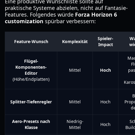
Eine produktive Wunschliste sollte auf
praktische Systeme abzielen, nicht auf Fantasie-
Features. Folgendes würde
Forza Horizon 6
customization
spürbar verbessern:
Spieler-
Wa
Feature-Wunsch
Komplexität
Impact
wi
Mac
Flügel-
Fl
Komponenten-
Mittel
Hoch
pas
Editor
(Höhe/Endplatten)
Karos
B
Splitter-Tiefenregler
Mittel
Hoch
Propo
de
Aero-Presets nach
Niedrig-
Sc
Hoch
Klasse
Mittel
Buil