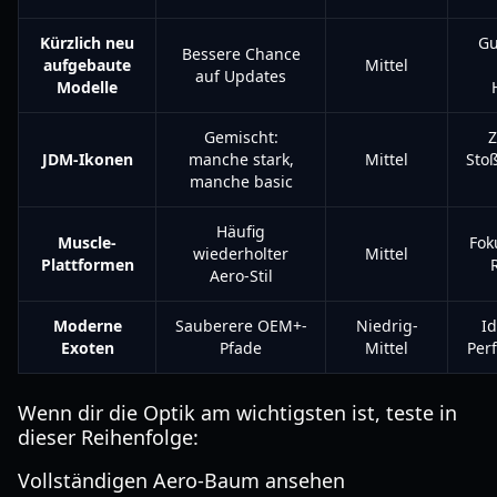
Kürzlich neu
Gu
Bessere Chance
aufgebaute
Mittel
auf Updates
Modelle
Gemischt:
Z
JDM-Ikonen
manche stark,
Mittel
Sto
manche basic
Häufig
Muscle-
Fok
wiederholter
Mittel
Plattformen
Aero-Stil
Moderne
Sauberere OEM+-
Niedrig-
Id
Exoten
Pfade
Mittel
Per
Wenn dir die Optik am wichtigsten ist, teste in
dieser Reihenfolge:
Vollständigen Aero-Baum ansehen