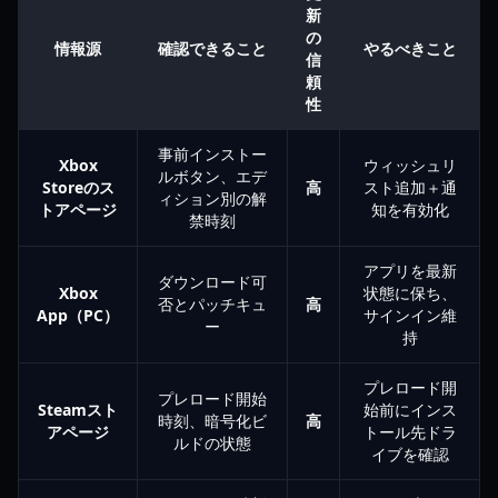
新
の
情報源
確認できること
やるべきこと
信
頼
性
事前インストー
Xbox
ウィッシュリ
ルボタン、エデ
Storeのス
高
スト追加＋通
ィション別の解
トアページ
知を有効化
禁時刻
アプリを最新
ダウンロード可
Xbox
状態に保ち、
否とパッチキュ
高
App（PC）
サインイン維
ー
持
プレロード開
プレロード開始
Steamスト
始前にインス
時刻、暗号化ビ
高
アページ
トール先ドラ
ルドの状態
イブを確認