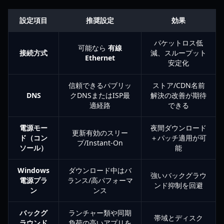
設定項目
推奨設定
効果
パケットロス低
可能なら
有線
接続方式
減、スループット
Ethernet
安定化
信頼できるパブリッ
ストア/CDN名前
DNS
クDNSまたはISP最
解決の改善が期待
適経路
できる
電源モー
夜間ダウンロード
更新有効のスリー
ド（コン
＋パッチ適用が可
プ/Instant-On
ソール）
能
Windows
ダウンロード中はバ
強いバックグラウ
電源プラ
ランス/高パフォーマ
ンド抑制を回避
ン
ンス
バックグ
ランチャー類や同期
帯域とディスク
ラウンド
負荷の高いアプリを