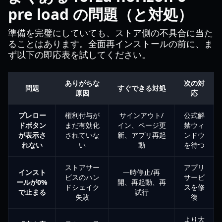
pre load の問題（と対処）
準備を完璧にしていても、ストア側の不具合に当た
ることはあります。全面再インストールの前に、ま
ず以下の即応表を試してください。
ありがちな
次の対
問題
すぐできる対処
原因
応
プレロー
権利付与が
サインアウト/
公式解
ドボタン
まだ有効化
イン、ページ更
禁ウィ
が表示さ
されていな
新、アプリ再起
ンドウ
れない
い
動
を待つ
ストアサー
アプリ
インスト
一時停止/再
ビスのハン
サービ
ールが0%
開、再起動、再
ドシェイク
スを修
で止まる
試行
失敗
復
より大