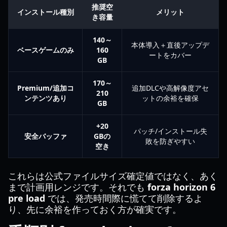
推奨空
インストール種別
メリット
き容量
140～
本体導入＋直後アップデ
ベースゲームのみ
160
ートをカバー
GB
170～
Premium/追加コ
追加DLCや高解像度アセ
210
ンテンツあり
ットの余裕を確保
GB
+20
パッチ/インストール失
安全バッファ
GBの
敗を防ぎやすい
空き
これらは公式ファイルサイズ確定値ではなく、あく
まで計画用レンジです。それでも
forza horizon 6
pre load
では、発売時間際に慌てて削除するよ
り、先に余裕を作っておく方が確実です。