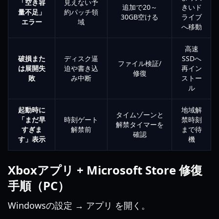
「空き容
見えない予
追加で20～
きいド
量不足」
約パッチ領
30GB空ける
ライブ
エラー
域
へ移動
高速
破損また
ディスク逼
SSDへ
ファイル検証/
は展開失
迫や書き込
再イン
修復
敗
み中断
ストー
ル
起動時に
地域解
タイムゾーンと
「まだ早
時刻ゲート
禁時刻
解禁タイマーを
すぎま
解禁前
まで待
確認
す」表示
機
Xboxアプリ + Microsoft Store 修復
手順（PC）
Windowsの設定 → アプリ を開く。