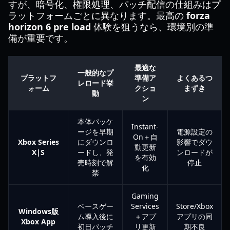
すが、暗号化、権限処理、パッチ配信の仕組みはプ
ラットフォームごとに異なります。最高の
forza
horizon 6 pre load
体験を狙うなら、環境別の準
備が重要です。
最適な
一般的なプ
プラットフ
準備ア
よくあるつ
レロード挙
ォーム
クショ
まずき
動
ン
本体パッケ
Instant-
ージを早期
電源設定の
On＋自
Xbox Series
にダウンロ
影響でダウ
動更新
X|S
ードし、発
ンロードが
を有効
売時刻で解
停止
化
禁
Gaming
ベースゲー
Services
Store/Xbox
Windows版
ム導入後に
＋アプ
アプリの同
Xbox App
初日パッチ
リ更新
期不良