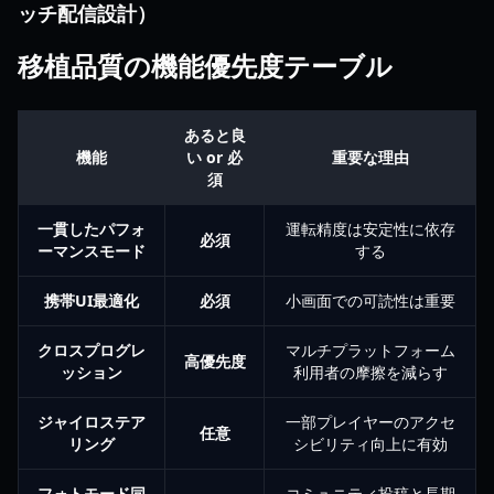
ッチ配信設計）
移植品質の機能優先度テーブル
あると良
機能
い or 必
重要な理由
須
一貫したパフォ
運転精度は安定性に依存
必須
ーマンスモード
する
携帯UI最適化
必須
小画面での可読性は重要
クロスプログレ
マルチプラットフォーム
高優先度
ッション
利用者の摩擦を減らす
ジャイロステア
一部プレイヤーのアクセ
任意
リング
シビリティ向上に有効
フォトモード同
コミュニティ投稿と長期