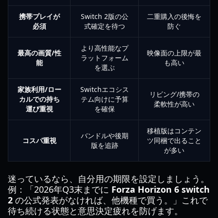
携帯プレイが
Switch 2版の公
二重購入の後悔を
必須
式確定を待つ
防ぐ
より高性能なプ
最高の画質/性
映像面の上限が最
ラットフォーム
能
も高い
を選ぶ
家族利用/ロー
Switchエコシス
リビング/携帯の
カルでの持ち
テム向けに予算
柔軟性が高い
運び重視
を確保
移植版はコンテン
バンドルや後期
コスパ重視
ツ同梱で出ること
版を追跡
が多い
迷っているなら、自分用の期限を設定しましょう。
例：「2026年Q3末までに
Forza Horizon 6 switch
2
の公式発表がなければ、他機種で買う。」これで
待ち続ける状態と意思決定疲れを防げます。