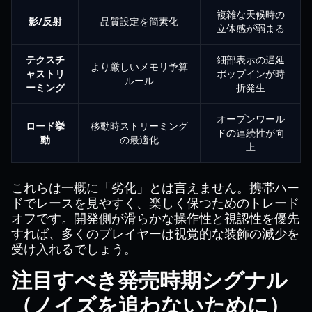
複雑な天候時の
影/反射
品質設定を簡素化
立体感が弱まる
テクスチ
細部表示の遅延
より厳しいメモリ予算
ャストリ
ポップインが時
ルール
ーミング
折発生
オープンワール
ロード挙
移動時ストリーミング
ドの連続性が向
動
の最適化
上
これらは一概に「劣化」とは言えません。携帯ハー
ドでレースを見やすく、楽しく保つためのトレード
オフです。開発側が滑らかな操作性と視認性を優先
すれば、多くのプレイヤーは視覚的な装飾の減少を
受け入れるでしょう。
注目すべき発売時期シグナル
（ノイズを追わないために）