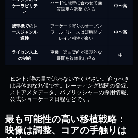
ハード性能帯に合わせて画
ケーラビリテ
中〜高
質設定を調整できる
ィ
携帯機でのレ
アーケード寄りのオープン
ースジャンル
ワールドレースは短時間プ
中〜高
適性
レイと相性が良い
ライセンス上
車種・楽曲契約が長期的な
中
の制約
展開を複雑化し得る
ヒント:
噂の量で追わないでください。追うべき
は具体的な兆候です。レーティング機関の登録、
ストアメタデータ、パブリッシャーの採用情報、
公式ショーケース日程などです。
最も可能性の高い移植戦略：
映像は調整、コアの手触りは