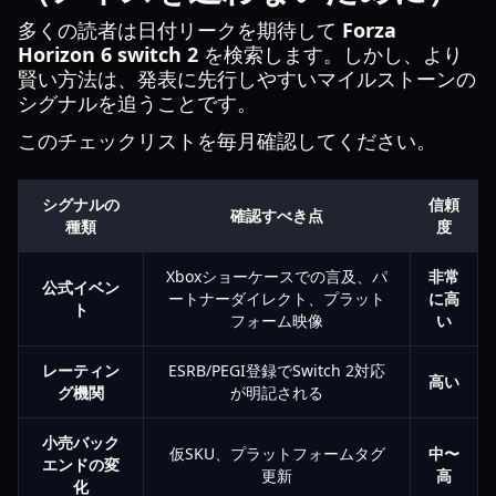
多くの読者は日付リークを期待して
Forza
Horizon 6 switch 2
を検索します。しかし、より
賢い方法は、発表に先行しやすいマイルストーンの
シグナルを追うことです。
このチェックリストを毎月確認してください。
シグナルの
信頼
確認すべき点
種類
度
Xboxショーケースでの言及、パ
非常
公式イベン
ートナーダイレクト、プラット
に高
ト
フォーム映像
い
レーティン
ESRB/PEGI登録でSwitch 2対応
高い
グ機関
が明記される
小売バック
仮SKU、プラットフォームタグ
中〜
エンドの変
更新
高
化