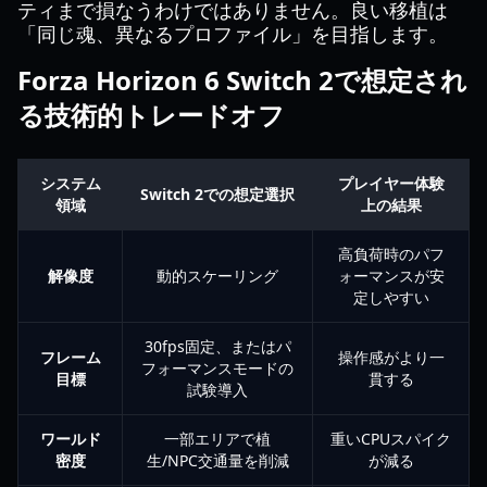
ティまで損なうわけではありません。良い移植は
「同じ魂、異なるプロファイル」を目指します。
Forza Horizon 6 Switch 2で想定され
る技術的トレードオフ
システム
プレイヤー体験
Switch 2での想定選択
領域
上の結果
高負荷時のパフ
解像度
動的スケーリング
ォーマンスが安
定しやすい
30fps固定、またはパ
フレーム
操作感がより一
フォーマンスモードの
目標
貫する
試験導入
ワールド
一部エリアで植
重いCPUスパイク
密度
生/NPC交通量を削減
が減る