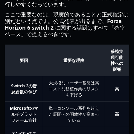
行しやすくなっています。
ここで重要なのは、現実的であることと正式確定は
別だという点です。公式発表が出るまで、
Forza
Horizon 6 switch 2
に関する話題はすべて「確率
ベース」で捉えるべきです。
移植実
現可能
要因
重要な理由
性への
影響
大規模なユーザー基盤は高
Switch 2の普
コストな移植作業のリスク
高
及台数の伸び
を下げる
Microsoftのマ
単一コンソール系列を超え
ルチプラット
た展開への開放性が高まっ
高
フォーム方針
ている
エンジンのス