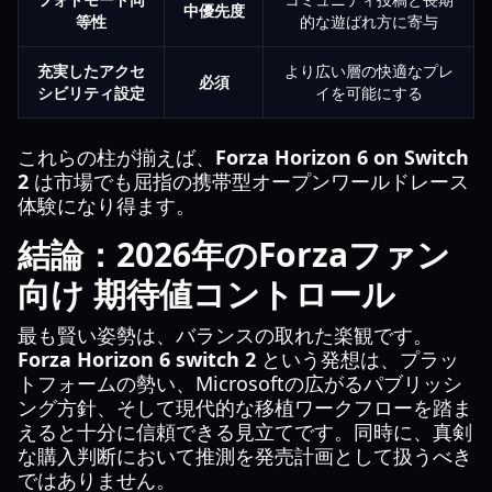
中優先度
等性
的な遊ばれ方に寄与
充実したアクセ
より広い層の快適なプレ
必須
シビリティ設定
イを可能にする
これらの柱が揃えば、
Forza Horizon 6 on Switch
2
は市場でも屈指の携帯型オープンワールドレース
体験になり得ます。
結論：2026年のForzaファン
向け 期待値コントロール
最も賢い姿勢は、バランスの取れた楽観です。
Forza Horizon 6 switch 2
という発想は、プラッ
トフォームの勢い、Microsoftの広がるパブリッシ
ング方針、そして現代的な移植ワークフローを踏ま
えると十分に信頼できる見立てです。同時に、真剣
な購入判断において推測を発売計画として扱うべき
ではありません。