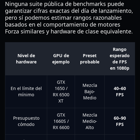
Ninguna suite pública de benchmarks puede
garantizar cifras exactas del día de lanzamiento,
pero sí podemos estimar rangos razonables
basados en el comportamiento de motores
Forza similares y hardware de clase equivalente.
Rango
Nivel de
GPU de
Preset
esperado
hardware
ejemplo
probable
de FPS
en 1080p
GTX
Mezcla
En el límite del
1650 /
40–60
Bajo-
mínimo
RX 6500
FPS
Medio
XT
GTX
Mezcla
Presupuesto
60–90
1660S /
Medio-
cómodo
FPS
RX 6600
Alto