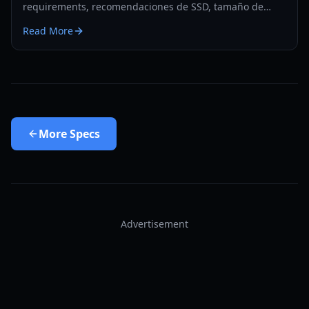
requirements, recomendaciones de SSD, tamaño de
instalación esperado y cómo preparar el
Read More
almacenamiento de tu PC o Xbox en 2026.
More
Specs
Advertisement