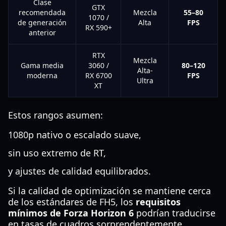
Clase
GTX
recomendada
Mezcla
55–80
1070 /
de generación
Alta
FPS
RX 590+
anterior
RTX
Mezcla
Gama media
3060 /
80–120
Alta-
moderna
RX 6700
FPS
Ultra
XT
Estos rangos asumen:
1080p nativo o escalado suave,
sin uso extremo de RT,
y ajustes de calidad equilibrados.
Si la calidad de optimización se mantiene cerca
de los estándares de FH5, los
requisitos
mínimos de Forza Horizon 6
podrían traducirse
en tasas de cuadros sorprendentemente