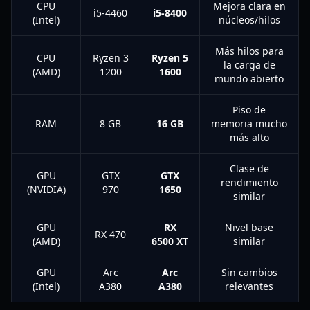
CPU
Mejora clara en
i5-4460
i5-8400
(Intel)
núcleos/hilos
Más hilos para
CPU
Ryzen 3
Ryzen 5
la carga de
(AMD)
1200
1600
mundo abierto
Piso de
RAM
8 GB
16 GB
memoria mucho
más alto
Clase de
GPU
GTX
GTX
rendimiento
(NVIDIA)
970
1650
similar
GPU
RX
Nivel base
RX 470
(AMD)
6500 XT
similar
GPU
Arc
Arc
Sin cambios
(Intel)
A380
A380
relevantes