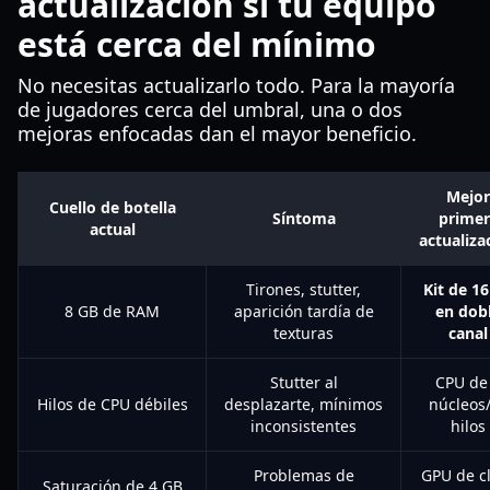
actualización si tu equipo
está cerca del mínimo
No necesitas actualizarlo todo. Para la mayoría
de jugadores cerca del umbral, una o dos
mejoras enfocadas dan el mayor beneficio.
Mejor
Cuello de botella
Síntoma
primer
actual
actualiza
Tirones, stutter,
Kit de 1
8 GB de RAM
aparición tardía de
en dob
texturas
canal
Stutter al
CPU de
Hilos de CPU débiles
desplazarte, mínimos
núcleos
inconsistentes
hilos
Problemas de
GPU de c
Saturación de 4 GB