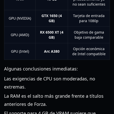
no sean suficientes
GTX 1650 (4
Tarjeta de entrada
GPU (NVIDIA)
GB)
para 1080p
RX 6500 XT (4
Objetivo de gama
GPU (AMD)
GB)
baja comparable
Opción económica
GPU (Intel)
Arc A380
de Intel compatible
Algunas conclusiones inmediatas:
Las exigencias de CPU son moderadas, no
extremas.
La RAM es el salto más grande frente a títulos
anteriores de Forza.
El soporte para 4 GB de VRAM sugiere que