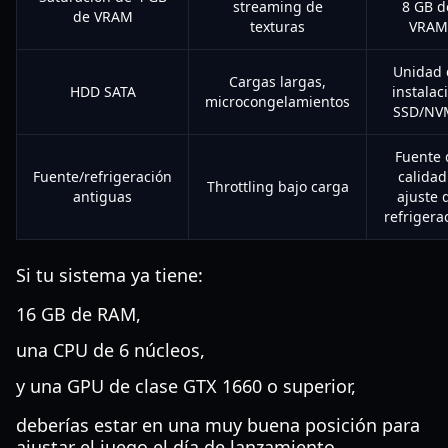
streaming de
8 GB d
de VRAM
texturas
VRAM
Unidad 
Cargas largas,
HDD SATA
instalac
microcongelamientos
SSD/NV
Fuente 
Fuente/refrigeración
calidad
Throttling bajo carga
antiguas
ajuste 
refrigera
Si tu sistema ya tiene:
16 GB de RAM,
una CPU de 6 núcleos,
y una GPU de clase GTX 1660 o superior,
deberías estar en una muy buena posición para
ajustar el juego el día de lanzamiento.