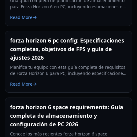
Una guía completa de planificación de almacenamiento
para Forza Horizon 6 en PC, incluyendo estimaciones de
tamaño de instalación, expectativas de precarga,
Read More
recomendaciones de SSD y consejos de gestión de disco
tras el lanzamiento.
forza horizon 6 pc config: Especificaciones
completas, objetivos de FPS y guía de
ajustes 2026
Planifica tu equipo con esta guía completa de requisitos
de Forza Horizon 6 para PC, incluyendo especificaciones
mínimas, recomendadas, 4K con RT y consejos de
Read More
optimización para mejorar los FPS.
forza horizon 6 space requirements: Guía
completa de almacenamiento y
configuración de PC 2026
Conoce los más recientes forza horizon 6 space