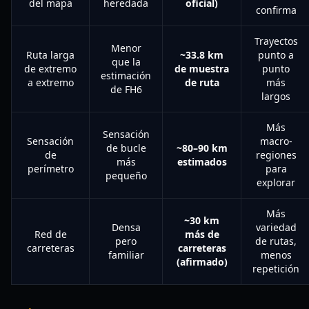
del mapa
heredada
oficial)
confirma
Trayectos
Menor
Ruta larga
~33.8 km
punto a
que la
de extremo
de muestra
punto
estimación
a extremo
de ruta
más
de FH6
largos
Más
Sensación
Sensación
macro-
de bucle
~80–90 km
de
regiones
más
estimados
perímetro
para
pequeño
explorar
Más
~30 km
Densa
variedad
Red de
más de
pero
de rutas,
carreteras
carreteras
familiar
menos
(afirmado)
repetición