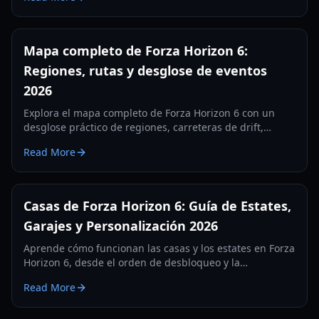
actividades y consejos de exploración.
Mapa completo de Forza Horizon 6:
Regiones, rutas y desglose de eventos
2026
Explora el mapa completo de Forza Horizon 6 con un
desglose práctico de regiones, carreteras de drift,
centros de carrera y rutas probables de progresión en
Read More
2026.
Casas de Forza Horizon 6: Guía de Estates,
Garajes y Personalización 2026
Aprende cómo funcionan las casas y los estates en Forza
Horizon 6, desde el orden de desbloqueo y la
configuración del garaje hasta la planificación de
Read More
créditos, funciones sociales y una progresión inteligente
en el juego temprano.