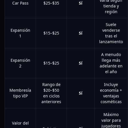
varía según
Car Pass
$25–$35
Sí
tienda y
región
Suele
Expansión
venderse
$15–$25
Sí
1
tras el
lanzamiento
A menudo
Expansión
llega más
$15–$25
Sí
2
adelante en
el año
Rango de
Incluye
Membresía
$20–$50
economía +
Sí
tipo VIP
en ciclos
ventajas
anteriores
cosméticas
Máximo
valor para
Valor del
jugadores