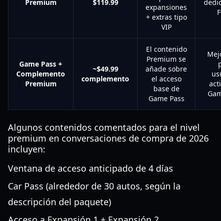
Premium
$119.99
dedi
expansiones
F
+ extras tipo
VIP
El contenido
Mejo
Premium se
Game Pass +
~$49.99
añade sobre
Complemento
us
complemento
el acceso
Premium
act
base de
Gam
Game Pass
Algunos contenidos comentados para el nivel
premium en conversaciones de compra de 2026
incluyen:
Ventana de acceso anticipado de 4 días
Car Pass (alrededor de 30 autos, según la
descripción del paquete)
Acceso a Expansión 1 + Expansión 2