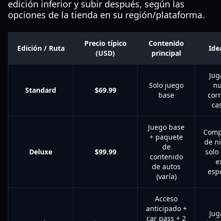
edición inferior y subir después, según las
opciones de la tienda en su región/plataforma.
Precio típico
Contenido
Edición / Ruta
Ide
(USD)
principal
Jug
Solo juego
nu
Standard
$69.99
base
cor
ca
Juego base
Comp
+ paquete
de n
de
Deluxe
$99.99
solo
contenido
e
de autos
espe
(varía)
Acceso
anticipado +
Jug
car pass + 2