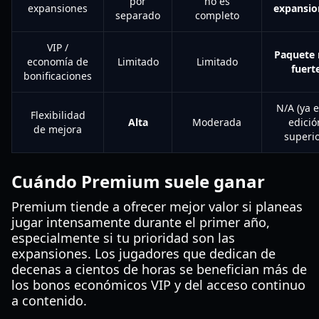
por
no es
expansiones
expansio
separado
completo
VIP /
Paquete
economía de
Limitado
Limitado
fuert
bonificaciones
N/A (ya e
Flexibilidad
Alta
Moderada
edició
de mejora
superio
Cuándo Premium suele ganar
Premium tiende a ofrecer mejor valor si planeas
jugar intensamente durante el primer año,
especialmente si tu prioridad son las
expansiones. Los jugadores que dedican de
decenas a cientos de horas se benefician más de
los bonos económicos VIP y del acceso continuo
a contenido.