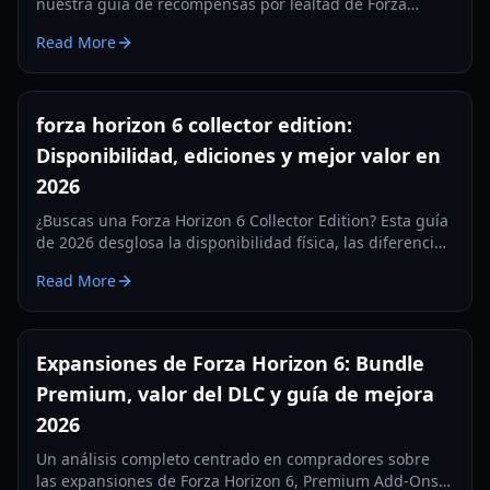
nuestra guía de recompensas por lealtad de Forza
Horizon 6. Aprende cómo reclamar regalos de veterano
Read More
de títulos anteriores de Forza.
forza horizon 6 collector edition:
Disponibilidad, ediciones y mejor valor en
2026
¿Buscas una Forza Horizon 6 Collector Edition? Esta guía
de 2026 desglosa la disponibilidad física, las diferencias
entre ediciones, precios, valor del DLC y opciones de
Read More
compra inteligentes.
Expansiones de Forza Horizon 6: Bundle
Premium, valor del DLC y guía de mejora
2026
Un análisis completo centrado en compradores sobre
las expansiones de Forza Horizon 6, Premium Add-Ons,