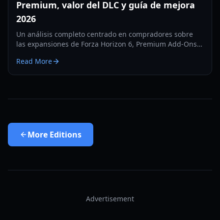
Premium, valor del DLC y guía de mejora
2026
Un análisis completo centrado en compradores sobre
las expansiones de Forza Horizon 6, Premium Add-Ons,
el valor del Car Pass y la forma más inteligente de
Read More
comprar DLC en 2026.
More
Editions
Advertisement