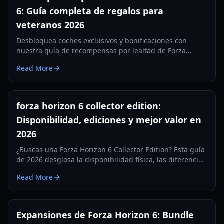
6: Guía completa de regalos para
veteranos 2026
Desbloquea coches exclusivos y bonificaciones con
nuestra guía de recompensas por lealtad de Forza
Horizon 6. Aprende cómo reclamar regalos de veterano
Read More
de títulos anteriores de Forza.
forza horizon 6 collector edition:
Disponibilidad, ediciones y mejor valor en
2026
¿Buscas una Forza Horizon 6 Collector Edition? Esta guía
de 2026 desglosa la disponibilidad física, las diferencias
entre ediciones, precios, valor del DLC y opciones de
Read More
compra inteligentes.
Expansiones de Forza Horizon 6: Bundle