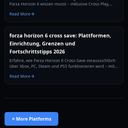
Forza Horizon 6 wissen musst – inklusive Cross-Play,
Cross-Save, Plattformunterstützung und praktischer
Read More
Setup-Tipps für 2026.
forza horizon 6 cross save: Plattformen,
Einrichtung, Grenzen und
Fortschrittstipps 2026
Erfahre, wie Forza Horizon 6 Cross-Save voraussichtlich
über Xbox, PC, Steam und PS5 funktionieren wird – mit
Einrichtungsschritten, Tipps zur Kontoverknüpfung und
Read More
Hinweisen zur sicheren Progression für 2026.
More
Platforms