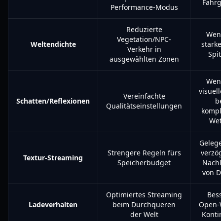
Fahrg
Performance-Modus
Reduzierte
Wen
Vegetation/NPC-
Weltendichte
stark
Verkehr in
Spi
ausgewählten Zonen
Wen
visuell
Vereinfachte
Schatten/Reflexionen
b
Qualitätseinstellungen
komp
Wet
Gelege
Strengere Regeln fürs
verzö
Textur-Streaming
Speicherbudget
Nach
von D
Optimiertes Streaming
Bes
Ladeverhalten
beim Durchqueren
Open-
der Welt
Konti