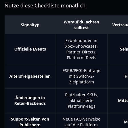
Nutze diese Checkliste monatlich:
Worauf du achten
Signaltyp
Vertrau
solltest
Erwähnungen in
Xbox-Showcases,
Offizielle Events
Seh
Partner-Directs,
Plattform-Reels
ESRB/PEGI-Einträge
Altersfreigabestellen
mit Switch-2-
H
Zielplattform
Platzhalter-SKUs,
Änderungen in
aktualisierte
Mitt
Retail-Backends
Plattform-Tags
Support-Seiten von
Neue FAQ-Verweise
Mi
Publishern
auf die Plattform